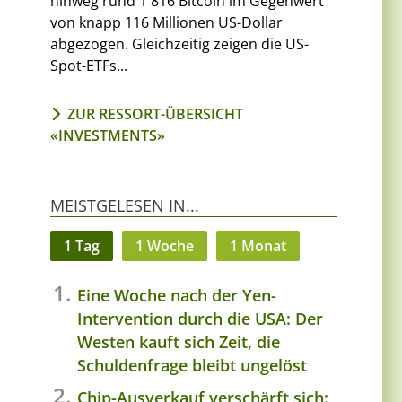
hinweg rund 1'816 Bitcoin im Gegenwert
von knapp 116 Millionen US-Dollar
abgezogen. Gleichzeitig zeigen die US-
Spot-ETFs...
ZUR RESSORT-ÜBERSICHT
«INVESTMENTS»
MEISTGELESEN IN...
n
1 Tag
1 Woche
1 Monat
Eine Woche nach der Yen-
Intervention durch die USA: Der
Westen kauft sich Zeit, die
Schuldenfrage bleibt ungelöst
Chip-Ausverkauf verschärft sich: