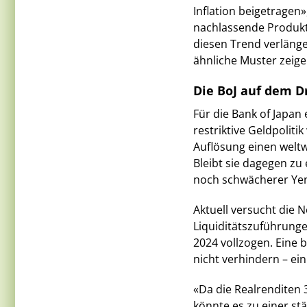
Inflation beigetragen»
nachlassende Produkt
diesen Trend verlänge
ähnliche Muster zeige
Die BoJ auf dem D
Für die Bank of Japan 
restriktive Geldpolit
Auflösung einen weltw
Bleibt sie dagegen zu
noch schwächerer Ye
Aktuell versucht die
Liquiditätszuführungen
2024 vollzogen. Eine b
nicht verhindern – ei
«Da die Realrenditen 3
könnte es zu einer s