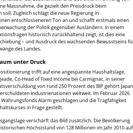
eine Massnahme, die gezielt den Preisdruck beim
oll. Zugleich schlägt die neue Regierung in
einen entschlosseneren Ton an und schafft erstmals einen
berwachung der Politik gegenüber Ausländern. In einem
ationsfragen historisch zurückhaltend zeigt, ist dies eine
chiebung – und Ausdruck des wachsenden Bewusstseins fü
wänge des Landes.
lraum unter Druck
ositionierung trifft auf eine angespannte Haushaltslage,
geade, Co-Head of Fixed Income bei Carmignac, in seiner
aatsverschuldung von rund 250 Prozent des BIP gehört Japa
erschuldeten Industrienationen weltweit. Im Februar 2026
e Währungsfonds Alarm geschlagen und die Tragfähigkeit
altskurses in Frage gestellt.
gangslage verschärft das Bild zusätzlich. Die Bevölkerung
historischen Höchststand von 128 Millionen im Jahr 2010 auf