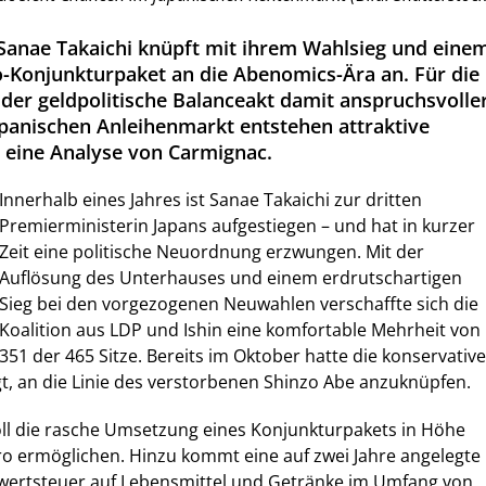
Sanae Takaichi knüpft mit ihrem Wahlsieg und eine
o-Konjunkturpaket an die Abenomics-Ära an. Für die
 der geldpolitische Balanceakt damit anspruchsvolle
apanischen Anleihenmarkt entstehen attraktive
o eine Analyse von Carmignac.
Innerhalb eines Jahres ist Sanae Takaichi zur dritten
Premierministerin Japans aufgestiegen – und hat in kurzer
Zeit eine politische Neuordnung erzwungen. Mit der
Auflösung des Unterhauses und einem erdrutschartigen
Sieg bei den vorgezogenen Neuwahlen verschaffte sich die
Koalition aus LDP und Ishin eine komfortable Mehrheit von
351 der 465 Sitze. Bereits im Oktober hatte die konservative
gt, an die Linie des verstorbenen Shinzo Abe anzuknüpfen.
oll die rasche Umsetzung eines Konjunkturpakets in Höhe
ro ermöglichen. Hinzu kommt eine auf zwei Jahre angelegte
ertsteuer auf Lebensmittel und Getränke im Umfang von