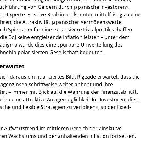
Rückführung von Geldern durch japanische Investoren»,
c-Experte. Positive Realzinsen könnten mittelfristig zu eine
ren, die Attraktivität japanischer Vermögenswerte
h Spielraum für eine expansivere Fiskalpolitik schaffen.
 die BoJ keine entgleisende Inflation leisten – unter dem
radigma würde dies eine spürbare Umverteilung des
hnehin polarisierten Gesellschaft bedeuten.
 erwartet
sich daraus ein nuanciertes Bild. Rigeade erwartet, dass die
nlagenzinsen schrittweise weiter anhebt und ihre
hrt – immer mit Blick auf die Wahrung der Finanzstabilität.
ten eine attraktive Anlagemöglichkeit für Investoren, die in
che und flexible Strategien zu verfolgen», so der Fixed-
er Aufwärtstrend im mittleren Bereich der Zinskurve
ren Wachstums und der anhaltenden Inflation fortsetzen.