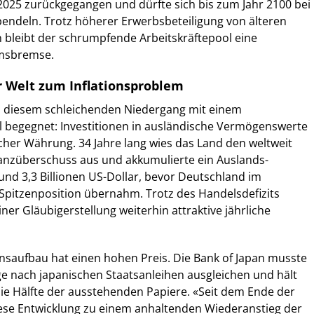
2025 zurückgegangen und dürfte sich bis zum Jahr 2100 bei
pendeln. Trotz höherer Erwerbsbeteiligung von älteren
bleibt der schrumpfende Arbeitskräftepool eine
umsbremse.
 Welt zum Inflationsproblem
an diesem schleichenden Niedergang mit einem
 begegnet: Investitionen in ausländische Vermögenswerte
acher Währung. 34 Jahre lang wies das Land den weltweit
lanzüberschuss aus und akkumulierte ein Auslands-
nd 3,3 Billionen US-Dollar, bevor Deutschland im
Spitzenposition übernahm. Trotz des Handelsdefizits
iner Gläubigerstellung weiterhin attraktive jährliche
saufbau hat einen hohen Preis. Die Bank of Japan musste
e nach japanischen Staatsanleihen ausgleichen und hält
ie Hälfte der ausstehenden Papiere. «Seit dem Ende der
iese Entwicklung zu einem anhaltenden Wiederanstieg der