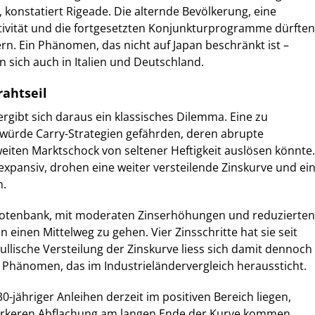
, konstatiert Rigeade. Die alternde Bevölkerung, eine
ivität und die fortgesetzten Konjunkturprogramme dürften
rn. Ein Phänomen, das nicht auf Japan beschränkt ist –
n sich auch in Italien und Deutschland.
rahtseil
ergibt sich daraus ein klassisches Dilemma. Eine zu
ik würde Carry-Strategien gefährden, deren abrupte
eiten Marktschock von seltener Heftigkeit auslösen könnte.
 expansiv, drohen eine weiter versteilende Zinskurve und ei
n.
 Notenbank, mit moderaten Zinserhöhungen und reduzierten
 einen Mittelweg zu gehen. Vier Zinsschritte hat sie seit
ullische Versteilung der Zinskurve liess sich damit dennoch
n Phänomen, das im Industrieländervergleich heraussticht.
0-jähriger Anleihen derzeit im positiven Bereich liegen,
tärkeren Abflachung am langen Ende der Kurve kommen,