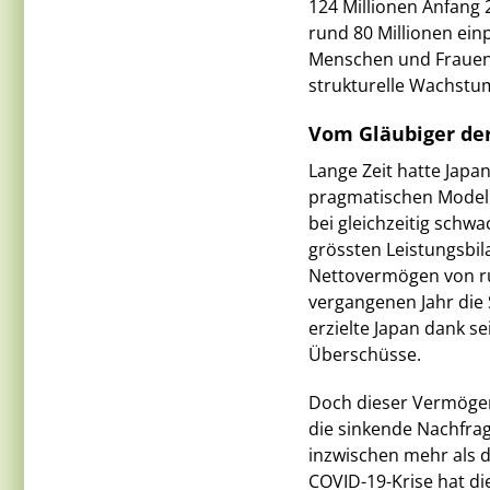
124 Millionen Anfang 
rund 80 Millionen ein
Menschen und Frauen 
strukturelle Wachst
Vom Gläubiger der
Lange Zeit hatte Jap
pragmatischen Modell
bei gleichzeitig schw
grössten Leistungsbi
Nettovermögen von ru
vergangenen Jahr die 
erzielte Japan dank se
Überschüsse.
Doch dieser Vermögen
die sinkende Nachfrag
inzwischen mehr als d
COVID-19-Krise hat d