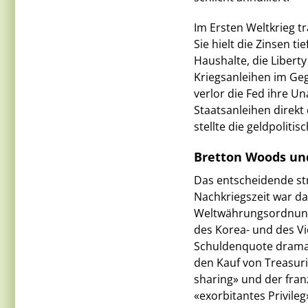
Im Ersten Weltkrieg t
Sie hielt die Zinsen 
Haushalte, die Liberty
Kriegsanleihen im Geg
verlor die Fed ihre U
Staatsanleihen direkt
stellte die geldpoliti
Bretton Woods und
Das entscheidende str
Nachkriegszeit war d
Weltwährungsordnung 
des Korea- und des V
Schuldenquote dramati
den Kauf von Treasur
sharing» und der fran
«exorbitantes Privileg