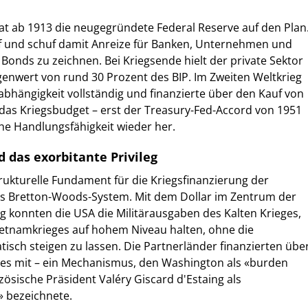
rat ab 1913 die neugegründete Federal Reserve auf den Plan
tief und schuf damit Anreize für Banken, Unternehmen und
 Bonds zu zeichnen. Bei Kriegsende hielt der private Sektor
enwert von rund 30 Prozent des BIP. Im Zweiten Weltkrieg
nabhängigkeit vollständig und finanzierte über den Kauf von
 das Kriegsbudget – erst der Treasury-Fed-Accord von 1951
sche Handlungsfähigkeit wieder her.
 das exorbitante Privileg
ukturelle Fundament für die Kriegsfinanzierung der
as Bretton-Woods-System. Mit dem Dollar im Zentrum der
konnten die USA die Militärausgaben des Kalten Krieges,
ietnamkrieges auf hohem Niveau halten, ohne die
sch steigen zu lassen. Die Partnerländer finanzierten übe
ies mit – ein Mechanismus, den Washington als «burden
zösische Präsident Valéry Giscard d'Estaing als
» bezeichnete.