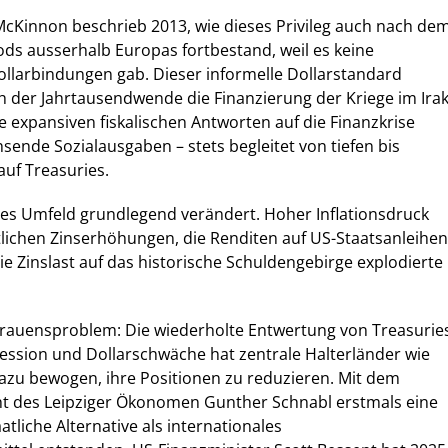
Kinnon beschrieb 2013, wie dieses Privileg auch nach de
ds ausserhalb Europas fortbestand, weil es keine
ollarbindungen gab. Dieser informelle Dollarstandard
 der Jahrtausendwende die Finanzierung der Kriege im Ira
e expansiven fiskalischen Antworten auf die Finanzkrise
ende Sozialausgaben – stets begleitet von tiefen bis
auf Treasuries.
eses Umfeld grundlegend verändert. Hoher Inflationsdruck
lichen Zinserhöhungen, die Renditen auf US-Staatsanleihen
ie Zinslast auf das historische Schuldengebirge explodierte
rauensproblem: Die wiederholte Entwertung von Treasurie
ression und Dollarschwäche hat zentrale Halterländer wie
azu bewogen, ihre Positionen zu reduzieren. Mit dem
cht des Leipziger Ökonomen Gunther Schnabl erstmals eine
tliche Alternative als internationales