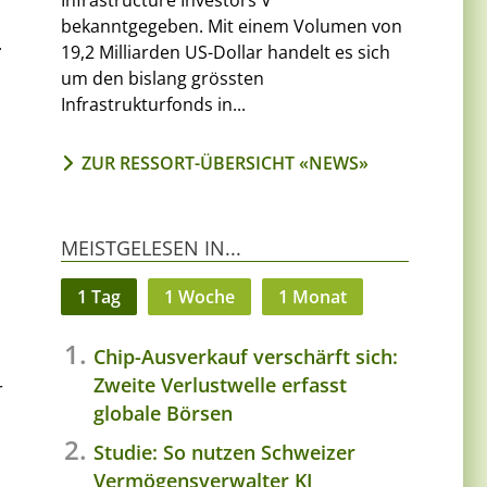
Infrastructure Investors V
bekanntgegeben. Mit einem Volumen von
.
19,2 Milliarden US-Dollar handelt es sich
um den bislang grössten
Infrastrukturfonds in...
ZUR RESSORT-ÜBERSICHT «NEWS»
MEISTGELESEN IN...
1 Tag
1 Woche
1 Monat
Chip-Ausverkauf verschärft sich:
Zweite Verlustwelle erfasst
r
globale Börsen
Studie: So nutzen Schweizer
Vermögensverwalter KI