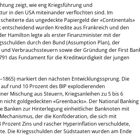
chtung zeigt, wie eng Kriegsführung und
tur in den USA miteinander verflochten sind. Im
scheiterte das ungedeckte Papiergeld der «Continentals»
; entscheidend wurden Kredite aus Frankreich und den
er Hamilton legte als erster Finanzminister mit der
gsschulden durch den Bund (Assumption Plan), der
n und Verbrauchssteuern sowie der Gründung der First Ban
1791 das Fundament für die Kreditwürdigkeit der jungen
1–1865) markiert den nächsten Entwicklungssprung. Die
e auf rund 10 Prozent des BIP explodierenden
iner Mischung aus Steuern, Kriegsanleihen zu 5 bis 6
en nicht goldgedeckten «Greenbacks». Der National Banking
e Banken zur Hinterlegung einheitlicher Banknoten mit
Mechanismus, der die Konföderation, die sich mit
8 Prozent Zins und rascher Hyperinflation verschuldete,
erte. Die Kriegsschulden der Südstaaten wurden am Ende