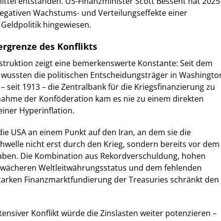
tel entstanden. US-Finanzminister Scott Bessent hat 2025
negativen Wachstums- und Verteilungseffekte einer
Geldpolitik hingewiesen.
ergrenze des Konflikts
struktion zeigt eine bemerkenswerte Konstante: Seit dem
 wussten die politischen Entscheidungsträger in Washingto
 seit 1913 – die Zentralbank für die Kriegsfinanzierung zu
snahme der Konföderation kam es nie zu einem direkten
einer Hyperinflation.
die USA an einem Punkt auf den Iran, an dem sie die
Schwelle nicht erst durch den Krieg, sondern bereits vor dem
haben. Die Kombination aus Rekordverschuldung, hohen
hwächeren Weltleitwährungsstatus und dem fehlenden
 starken Finanzmarktfundierung der Treasuries schränkt den
tensiver Konflikt würde die Zinslasten weiter potenzieren –