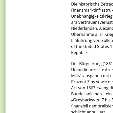
Die historische Betra
Finanzmarktinfrastruk
Unabhängigkeitskrieg 
am Vertrauensverlust
Niederlanden. Alexand
Übernahme aller Krie
Einführung von Zölle
of the United States 
Republik.
Der Bürgerkrieg (186
Union finanzierte ihr
Militärausgaben mit e
Prozent Zins sowie d
Act von 1863 zwang di
Bundesanleihen – ein 
«Greybacks» zu 7 bis 
finanziell demoralisi
schlicht annulliert.