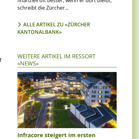
finanziell oft besser, wenn er dort bleibt,
schreibt die Zürcher...
ALLE ARTIKEL ZU «ZÜRCHER
KANTONALBANK»
WEITERE ARTIKEL IM RESSORT
f
«NEWS»
Infracore steigert im ersten