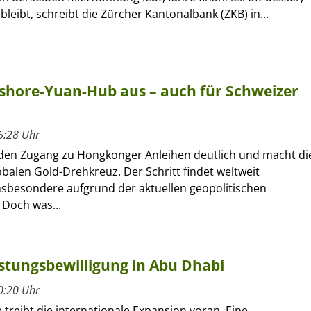
bleibt, schreibt die Zürcher Kantonalbank (ZKB) in...
fshore-Yuan-Hub aus – auch für Schweizer
6:28 Uhr
 den Zugang zu Hongkonger Anleihen deutlich und macht di
balen Gold-Drehkreuz. Der Schritt findet weltweit
nsbesondere aufgrund der aktuellen geopolitischen
Doch was...
istungsbewilligung in Abu Dhabi
0:20 Uhr
e treibt die internationale Expansion voran. Eine