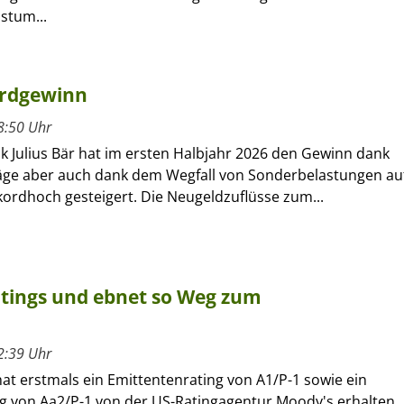
stum...
kordgewinn
8:50 Uhr
k Julius Bär hat im ersten Halbjahr 2026 den Gewinn dank
äge aber auch dank dem Wegfall von Sonderbelastungen au
kordhoch gesteigert. Die Neugeldzuflüsse zum...
atings und ebnet so Weg zum
2:39 Uhr
at erstmals ein Emittentenrating von A1/P-1 sowie ein
ng von Aa2/P-1 von der US-Ratingagentur Moody's erhalten.