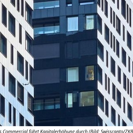
ss Commercial führt Kapitalerhöhung durch (Bild: Swisscanto/ZKB