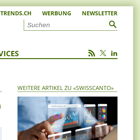
STRENDS.CH
WERBUNG
NEWSLETTER
VICES
WEITERE ARTIKEL ZU «SWISSCANTO»
n