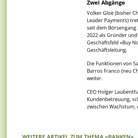
Zwei Abgänge
Volker Gloe (bisher Ch
Leader Payments) tret
seit dem Börsengang 2
2022 als Gründer und
Geschäftsfeld «Buy Now
Geschäftsleitung.
Die Funktionen von S
Barros Franco (neu Ch
weiter.
CEO Holger Laubenthal
Kundenbetreuung, sc
zwischen Wachstum, o
WEITERE ARTIKEL ZUM THEMA «BANKEN»