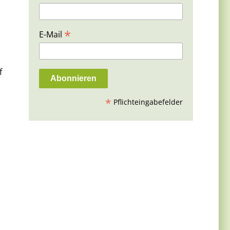
*
E-Mail
f
*
Pflichteingabefelder