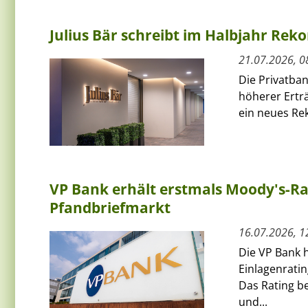
Julius Bär schreibt im Halbjahr Re
21.07.2026, 0
Die Privatban
höherer Ertr
ein neues Re
VP Bank erhält erstmals Moody's-R
Pfandbriefmarkt
16.07.2026, 1
Die VP Bank h
Einlagenrati
Das Rating be
und...