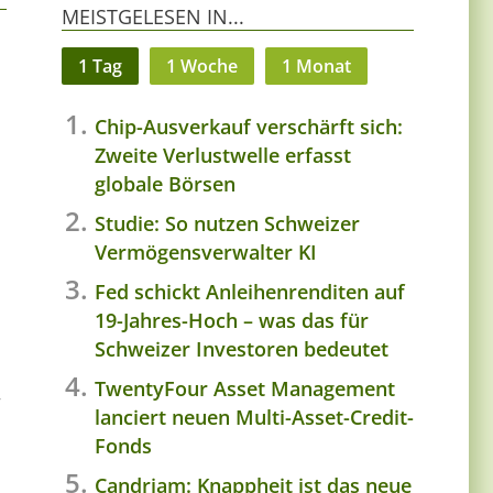
MEISTGELESEN IN...
1 Tag
1 Woche
1 Monat
Chip-Ausverkauf verschärft sich:
Zweite Verlustwelle erfasst
globale Börsen
Studie: So nutzen Schweizer
Vermögensverwalter KI
Fed schickt Anleihenrenditen auf
19-Jahres-Hoch – was das für
Schweizer Investoren bedeutet
TwentyFour Asset Management
r
lanciert neuen Multi-Asset-Credit-
Fonds
Candriam: Knappheit ist das neue