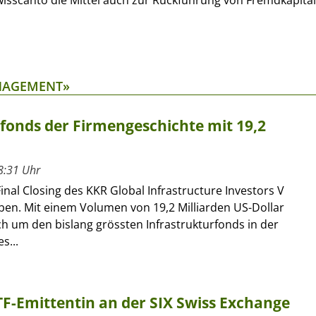
isscanto die Mittel auch zur Rückführung von Fremdkapital
ANAGEMENT»
rfonds der Firmengeschichte mit 19,2
8:31 Uhr
inal Closing des KKR Global Infrastructure Investors V
en. Mit einem Volumen von 19,2 Milliarden US-Dollar
ch um den bislang grössten Infrastrukturfonds in der
s...
ETF-Emittentin an der SIX Swiss Exchange