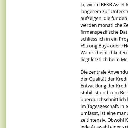
Ja, wir im BEKB Asset
längerem zur Unterst
aufzeigen, die für den
werden monatliche Zei
firmenspezifische Dat
schliesslich in ein P
«Strong Buy» oder «Hol
Wahrscheinlichkeiten 
liegt letztlich beim M
Die zentrale Anwendu
der Qualität der Kredi
Entwicklung der Kredi
stabil ist und zum Bei
überdurchschnittlich h
im Tagesgeschäft. In 
umfasst, ist eine man
zeitintensiv. Obwohl K
jede Auswahl einer gr