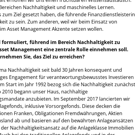
aft erhoffen wir uns einen fruchtbaren Wissensaustausch.
 Bereichen Nachhaltigkeit und maschinelles Lernen.
ns zum Ziel gesetzt haben, die führende Finanzdienstleisterin
keit zu sein. Zum anderen, weil wir beim Einsatz von
im Asset Management Akzente setzen wollen.
l formuliert, führend im Bereich Nachhaltigkeit zu
sset Management eine zentrale Rolle einnehmen soll.
rnehmen Sie, das Ziel zu erreichen?
ma Nachhaltigkeit seit bald 30 Jahren konsequent und
iges Engagement für verantwortungsbewusstes Investieren
im Start im Jahr 1992 bezog sich die Nachhaltigkeit zunächs
Ab 2010 begann unser Haus, nachhaltige
smandate anzubieten. Im September 2017 lancierten wir
lagefonds, inklusive Vorsorgefonds. Diese decken die
tionen Franken, Obligationen Fremdwährungen, Aktien
usland ab und basieren auf den bewährten Anlageansätzen
der Nachhaltigkeitsansatz auf die Anlageklasse Immobilien