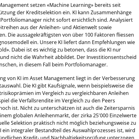
 Management setzen «Machine Learning» bereits seit
ützung der Kreditselektion ein. KI kann Zusammenhänge
 Portfoliomanager nicht sofort ersichtlich sind. Analysiert
treihen aus der Anleihen- und Aktienwelt sowie
en. Die aussagekräftigsten von über 100 Faktoren fliessen
rognosemodell ein. Unsere KI liefert dann Empfehlungen wie
d». Dabei ist es wichtig zu betonen, dass die KI nur
und nicht die Wahrheit abbildet. Der Investitionsentscheid
enschen, in diesem Fall beim Portfoliomanager.
ng von KI im Asset Management liegt in der Verbesserung
tauswahl. Die KI gibt Kaufsignale, wenn beispielsweise die
trisikoprämien im Vergleich zu vergleichbaren Anleihen
spiel die Verfallsrendite im Vergleich zu den Peers
och ist. Nicht zu unterschätzen ist auch die Zeitersparnis
einem globalen Anleihenmarkt, der zirka 25'000 Einzelwerte
uelle Selektion praktisch nicht möglich beziehungsweise zu
I ein integraler Bestandteil des Auswahlprozesses ist, wird
ündlichen Kredit- und Nachhaltigkeitsprüfung unterzogen.