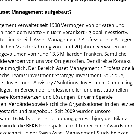
 Asset Management aufgebaut?
ement verwaltet seit 1988 Vermögen von privaten und
n nach dem Motto «In Bern verankert - global investiert».
sten im Bereich Asset Management / Professionelle Anleger
tlichen Markterfahrung von rund 20 Jahren verwalten am
agevolumen von rund 13,5 Milliarden Franken. Sämtliche
de werden von uns vor Ort getroffen. Der direkte Kontakt
eit möglich. Der Bereich Asset Management / Professionell
echs Teams: Investment Strategy, Investment Boutique,
ts, Investment Advisory / Solutions, Investment Controlling
eger. Im Bereich der professionellen und institutionellen
sere Kompetenzen und Lösungen für vermögende
gen, Verbände sowie kirchliche Organisationen in den letzte
 gestärkt und ausgebaut. Seit 2009 wurden unsere
samt 16 Mal von einer unabhängigen Fachjury der Bilanz
 wurde die BEKB-Fondspalette mit Lipper Fund Awards und
ezeichnet. In der Swiss Asset Management Study belegen