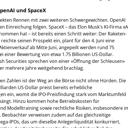
penAI und SpaceX
irekten Rennen mit zwei weiteren Schwergewichten. OpenAI
en Einreichung folgen. SpaceX – das Elon Musk's KI-Firma xA
ommen hat – ist bereits einen Schritt weiter: Der Raketen-
reichte seinen Prospekt ein, plant für den 4. Juni eine
tienverkauf ab Mitte Juni, angepeilt werden rund 75
ei einer Bewertung von etwa 1.75 Billionen US-Dollar.
h Securities sprechen von einer «Öffnung der Schleusen»
der mehrere Jahre weitgehend brachlag.
hen Zahlen ist der Weg an die Börse nicht ohne Hürden. Die
liarden US-Dollar preist bereits erhebliche
 ein, womit die IPO-Preisfindung stark vom Marktumfeld
bhängt. Hinzu kommen hohe Betriebskosten für
nd Modelltraining sowie rechtliche Risiken, insbesondere i
 Beobachter verweisen zudem auf das gleichzeitige
ga-IPOs, das um dieselbe Anlegerliquidität konkurriert,