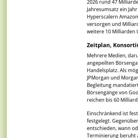
2026 rund 47 Milliard
Jahresumsatz ein Jahr
Hyperscalern Amazon
versorgen und Milliar
weitere 10 Milliarden 
Zeitplan, Konsorti
Mehrere Medien, daru
angepeilten Börsenga
Handelsplatz. Als mög
JPMorgan und Morgan S
Begleitung mandatiert
Börsengänge von Goo
reichen bis 60 Millia
Einschränkend ist fest
festgelegt. Gegenüber
entschieden, wann od
Terminierung beruht au