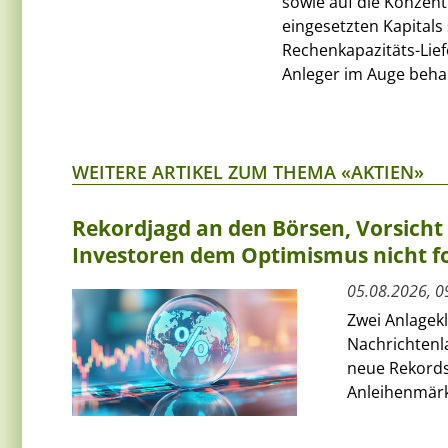
sowie auf die Konzentr
eingesetzten Kapitals
Rechenkapazitäts-Liefe
Anleger im Auge behal
WEITERE ARTIKEL ZUM THEMA «AKTIEN»
Rekordjagd an den Börsen, Vorsich
Investoren dem Optimismus nicht f
05.08.2026, 0
Zwei Anlagek
Nachrichtenl
neue Rekords
Anleihenmärkt