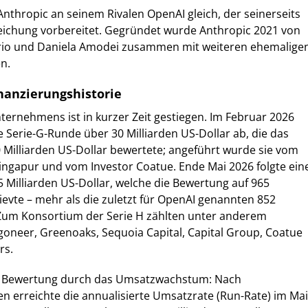
Anthropic an seinem Rivalen OpenAI gleich, der seinerseits
reichung vorbereitet. Gegründet wurde Anthropic 2021 von
rio und Daniela Amodei zusammen mit weiteren ehemalige
n.
nanzierungshistorie
ernehmens ist in kurzer Zeit gestiegen. Im Februar 2026
e Serie-G-Runde über 30 Milliarden US-Dollar ab, die das
Milliarden US-Dollar bewertete; angeführt wurde sie vom
ingapur und vom Investor Coatue. Ende Mai 2026 folgte ein
 Milliarden US-Dollar, welche die Bewertung auf 965
hievte – mehr als die zuletzt für OpenAI genannten 852
. Zum Konsortium der Serie H zählten unter anderem
agoneer, Greenoaks, Sequoia Capital, Capital Group, Coatue
rs.
e Bewertung durch das Umsatzwachstum: Nach
erreichte die annualisierte Umsatzrate (Run-Rate) im Mai