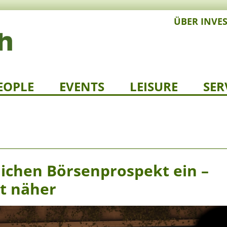
ÜBER INVE
EOPLE
EVENTS
LEISURE
SER
lichen Börsenprospekt ein –
t näher