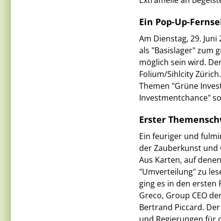
Extrameile an Begeist
Ein Pop-Up-Fernse
Am Dienstag, 29. Juni 
als "Basislager" zum 
möglich sein wird. De
Folium/Sihlcity Züric
Themen "Grüne Investm
Investmentchance" sow
Erster Themensch
Ein feuriger und fulm
der Zauberkunst und 
Aus Karten, auf denen
"Umverteilung" zu les
ging es in den erste
Greco, Group CEO de
Bertrand Piccard. Der
und Regierungen für 