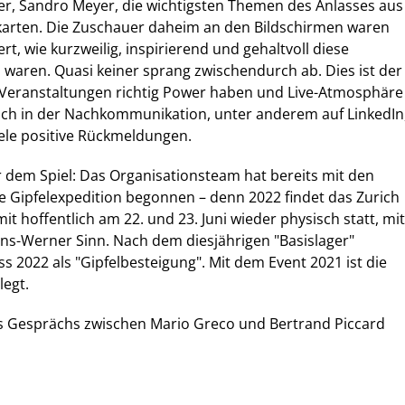
r, Sandro Meyer, die wichtigsten Themen des Anlasses aus
karten. Die Zuschauer daheim an den Bildschirmen waren
ert, wie kurzweilig, inspirierend und gehaltvoll diese
 waren. Quasi keiner sprang zwischendurch ab. Dies ist der
e Veranstaltungen richtig Power haben und Live-Atmosphäre
uch in der Nachkommunikation, unter anderem auf LinkedIn
iele positive Rückmeldungen.
r dem Spiel: Das Organisationsteam hat bereits mit den
e Gipfelexpedition begonnen – denn 2022 findet das Zurich
 hoffentlich am 22. und 23. Juni wieder physisch statt, mit
ns-Werner Sinn. Nach dem diesjährigen "Basislager"
ss 2022 als "Gipfelbesteigung". Mit dem Event 2021 ist die
legt.
s Gesprächs zwischen Mario Greco und Bertrand Piccard