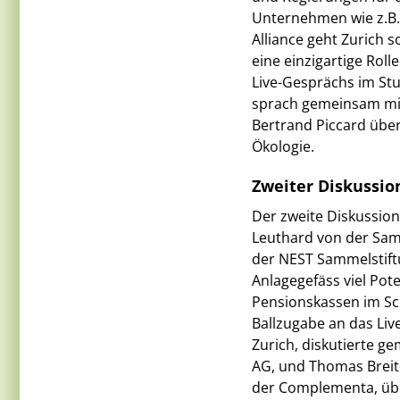
Unternehmen wie z.B.
Alliance geht Zurich 
eine einzigartige Rol
Live-Gesprächs im Stu
sprach gemeinsam mit
Bertrand Piccard über
Ökologie.
Zweiter Diskussio
Der zweite Diskussion
Leuthard von der Samm
der NEST Sammelstiftu
Anlagegefäss viel Pote
Pensionskassen im Sch
Ballzugabe an das Li
Zurich, diskutierte g
AG, und Thomas Breite
der Complementa, übe