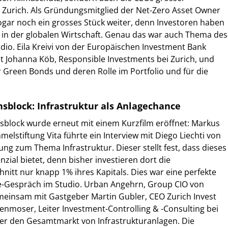
 Zurich. Als Gründungsmitglied der Net-Zero Asset Owner
sogar noch ein grosses Stück weiter, denn Investoren haben
le in der globalen Wirtschaft. Genau das war auch Thema des
dio. Eila Kreivi von der Europäischen Investment Bank
 Johanna Köb, Responsible Investments bei Zurich, und
 Green Bonds und deren Rolle im Portfolio und für die
nsblock: Infrastruktur als Anlagechance
sblock wurde erneut mit einem Kurzfilm eröffnet: Markus
elstiftung Vita führte ein Interview mit Diego Liechti von
ng zum Thema Infrastruktur. Dieser stellt fest, dass dieses
nzial bietet, denn bisher investieren dort die
nitt nur knapp 1% ihres Kapitals. Dies war eine perfekte
ve-Gespräch im Studio. Urban Angehrn, Group CIO von
emeinsam mit Gastgeber Martin Gubler, CEO Zurich Invest
nmoser, Leiter Investment-Controlling & -Consulting bei
r den Gesamtmarkt von Infrastrukturanlagen. Die