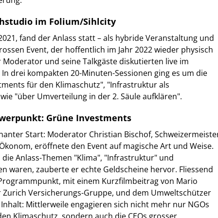
erung.
hstudio im Folium/Sihlcity
2021, fand der Anlass statt – als hybride Veranstaltung und
grossen Event, der hoffentlich im Jahr 2022 wieder physisch
r Moderator und seine Talkgäste diskutierten live im
h. In drei kompakten 20-Minuten-Sessionen ging es um die
ents für den Klimaschutz", "Infrastruktur als
ie "über Umverteilung in der 2. Säule aufklären".
werpunkt: Grüne Investments
inanter Start: Moderator Christian Bischof, Schweizermeiste
Ökonom, eröffnete den Event auf magische Art und Weise.
 die Anlass-Themen "Klima", "Infrastruktur" und
en waren, zauberte er echte Geldscheine hervor. Fliessend
n Programmpunkt, mit einem Kurzfilmbeitrag von Mario
r Zurich Versicherungs-Gruppe, und dem Umweltschützer
 Inhalt: Mittlerweile engagieren sich nicht mehr nur NGOs
den Klimaschutz, sondern auch die CEOs grosser