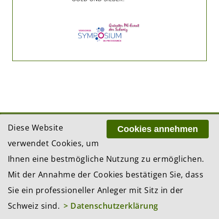
Diese Website
ADRESSE
Cookies annehmen
BCP Business Content Production GmbH
verwendet Cookies, um
Gotthardstrasse 38
Ihnen eine bestmögliche Nutzung zu ermöglichen.
8002 Zürich
Mit der Annahme der Cookies bestätigen Sie, dass
Sie ein professioneller Anleger mit Sitz in der
© 2026 by BCP Business Content Production
Schweiz sind.
> Datenschutzerklärung
GmbH, Zürich – Switzerland