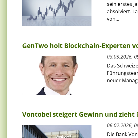
sein erstes J
absolviert. L
von...
GenTwo holt Blockchain-Experten v
03.03.2026, 0
Das Schweize
Führungsteam
neuer Managin
Vontobel steigert Gewinn und zieht
06.02.2026, 0
Die Bank Von