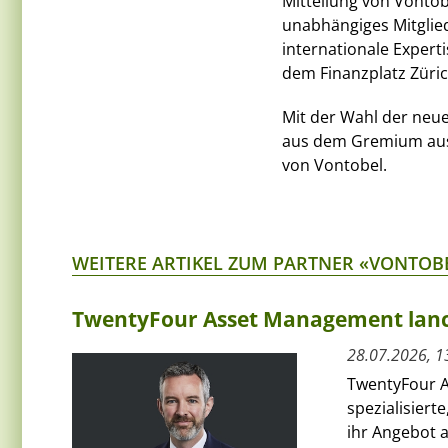
Mitteilung von Vontob
unabhängiges Mitglied
internationale Expert
dem Finanzplatz Züric
Mit der Wahl der neu
aus dem Gremium auss
von Vontobel.
WEITERE ARTIKEL ZUM PARTNER «VONTOB
TwentyFour Asset Management lanci
28.07.2026, 1
TwentyFour A
spezialisiert
ihr Angebot 