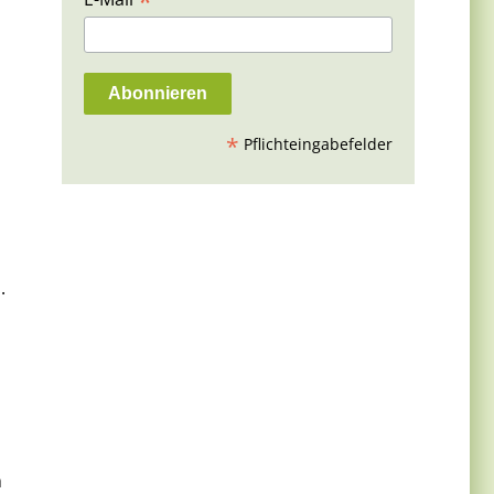
*
*
Pflichteingabefelder
.
m