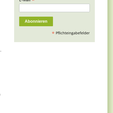
*
*
Pflichteingabefelder
.
m