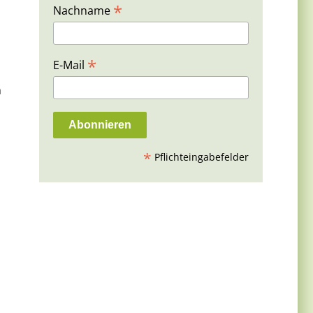
*
Nachname
*
E-Mail
m
*
Pflichteingabefelder