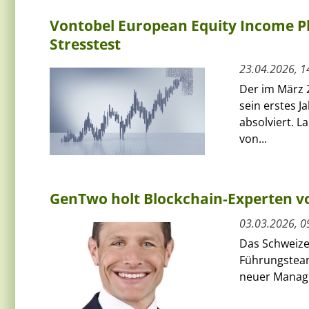
Vontobel European Equity Income Plu
Stresstest
23.04.2026, 1
Der im März 
sein erstes J
absolviert. L
von...
GenTwo holt Blockchain-Experten v
03.03.2026, 0
Das Schweize
Führungsteam
neuer Managin