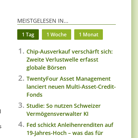
MEISTGELESEN IN...
1 Tag
1 Woche
1 Monat
Chip-Ausverkauf verschärft sich:
Zweite Verlustwelle erfasst
globale Börsen
TwentyFour Asset Management
lanciert neuen Multi-Asset-Credit-
Fonds
Studie: So nutzen Schweizer
l
Vermögensverwalter KI
Fed schickt Anleihenrenditen auf
s
19-Jahres-Hoch – was das für