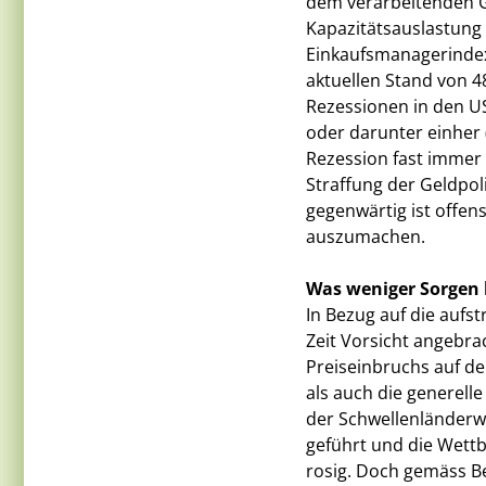
dem verarbeitenden G
Kapazitätsauslastung 
Einkaufsmanagerindex
aktuellen Stand von 48
Rezessionen in den U
oder darunter einher 
Rezession fast immer 
Straffung der Geldpol
gegenwärtig ist offen
auszumachen.
Was weniger Sorgen 
In Bezug auf die aufs
Zeit Vorsicht angebra
Preiseinbruchs auf d
als auch die generelle
der Schwellenländerw
geführt und die Wettbe
rosig. Doch gemäss Be