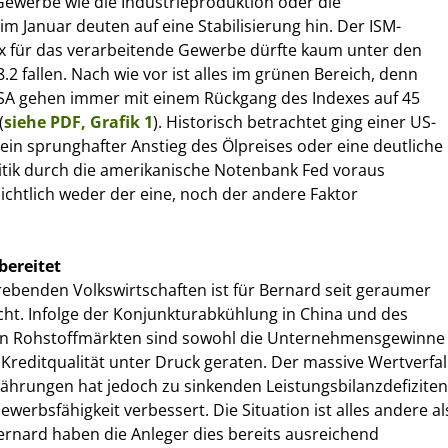
ewerbe wie die Industrieproduktion oder die
im Januar deuten auf eine Stabilisierung hin. Der ISM-
 für das verarbeitende Gewerbe dürfte kaum unter den
.2 fallen. Nach wie vor ist alles im grünen Bereich, denn
SA gehen immer mit einem Rückgang des Indexes auf 45
(
siehe PDF, Grafik 1
). Historisch betrachtet ging einer US-
ein sprunghafter Anstieg des Ölpreises oder eine deutliche
itik durch die amerikanische Notenbank Fed voraus
sichtlich weder der eine, noch der andere Faktor
bereitet
trebenden Volkswirtschaften ist für Bernard seit geraumer
cht. Infolge der Konjunkturabkühlung in China und des
en Rohstoffmärkten sind sowohl die Unternehmensgewinne
 Kreditqualität unter Druck geraten. Der massive Wertverfal
ährungen hat jedoch zu sinkenden Leistungsbilanzdefiziten
werbsfähigkeit verbessert. Die Situation ist alles andere al
rnard haben die Anleger dies bereits ausreichend