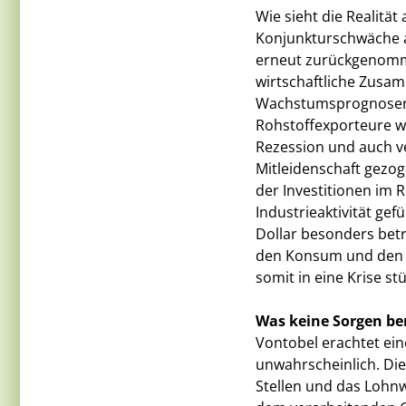
Wie sieht die Realität
Konjunkturschwäche a
erneut zurückgenomme
wirtschaftliche Zusa
Wachstumsprognosen fü
Rohstoffexporteure wi
Rezession und auch v
Mitleidenschaft gez
der Investitionen im 
Industrieaktivität gef
Dollar besonders betr
den Konsum und den D
somit in eine Krise st
Was keine Sorgen ber
Vontobel erachtet ein
unwahrscheinlich. Die
Stellen und das Lohn