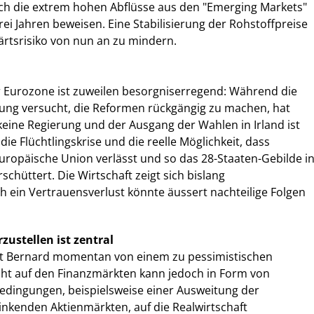
uch die extrem hohen Abflüsse aus den "Emerging Markets"
ei Jahren beweisen. Eine Stabilisierung der Rohstoffpreise
wärtsrisiko von nun an zu mindern.
r Eurozone ist zuweilen besorgniserregend: Während die
rung versucht, die Reformen rückgängig zu machen, hat
eine Regierung und der Ausgang der Wahlen in Irland ist
ie Flüchtlingskrise und die reelle Möglichkeit, dass
uropäische Union verlässt und so das 28-Staaten-Gebilde i
chüttert. Die Wirtschaft zeigt sich bislang
h ein Vertrauensverlust könnte äussert nachteilige Folgen
zustellen ist zentral
ut Bernard momentan von einem zu pessimistischen
cht auf den Finanzmärkten kann jedoch in Form von
bedingungen, beispielsweise einer Ausweitung der
inkenden Aktienmärkten, auf die Realwirtschaft