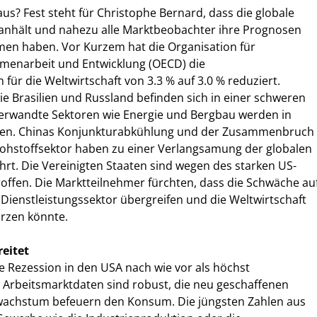
 aus? Fest steht für Christophe Bernard, dass die globale
nhält und nahezu alle Marktbeobachter ihre Prognosen
n haben. Vor Kurzem hat die Organisation für
mmenarbeit und Entwicklung (OECD) die
r die Weltwirtschaft von 3.3 % auf 3.0 % reduziert.
e Brasilien und Russland befinden sich in einer schweren
erwandte Sektoren wie Energie und Bergbau werden in
ogen. Chinas Konjunkturabkühlung und der Zusammenbruch
Rohstoffsektor haben zu einer Verlangsamung der globalen
ührt. Die Vereinigten Staaten sind wegen des starken US-
offen. Die Marktteilnehmer fürchten, dass die Schwäche au
ienstleistungssektor übergreifen und die Weltwirtschaft
ürzen könnte.
eitet
e Rezession in den USA nach wie vor als höchst
 Arbeitsmarktdaten sind robust, die neu geschaffenen
wachstum befeuern den Konsum. Die jüngsten Zahlen aus