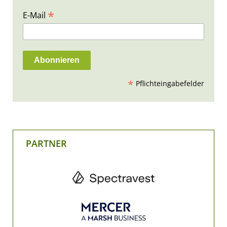
*
E-Mail
*
Pflichteingabefelder
PARTNER