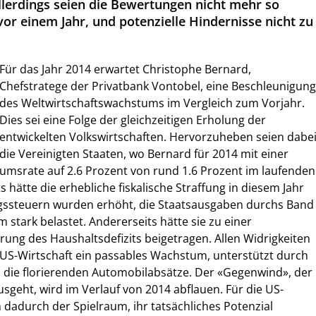
erdings seien die Bewertungen nicht mehr so
vor einem Jahr, und potenzielle Hindernisse nicht zu
Für das Jahr 2014 erwartet Christophe Bernard,
Chefstratege der Privatbank Vontobel, eine Beschleunigung
des Weltwirtschaftswachstums im Vergleich zum Vorjahr.
Dies sei eine Folge der gleichzeitigen Erholung der
entwickelten Volkswirtschaften. Hervorzuheben seien dabe
die Vereinigten Staaten, wo Bernard für 2014 mit einer
msrate auf 2.6 Prozent von rund 1.6 Prozent im laufenden
s hätte die erhebliche fiskalische Straffung in diesem Jahr 
ngssteuern wurden erhöht, die Staatsausgaben durchs Band
 stark belastet. Andererseits hätte sie zu einer
rung des Haushaltsdefizits beigetragen. Allen Widrigkeiten
 US-Wirtschaft ein passables Wachstum, unterstützt durch
die florierenden Automobilabsätze. Der «Gegenwind», der
ausgeht, wird im Verlauf von 2014 abflauen. Für die US-
h dadurch der Spielraum, ihr tatsächliches Potenzial