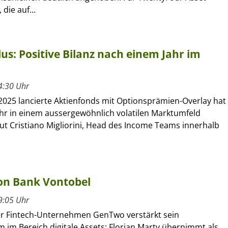
die auf...
s: Positive Bilanz nach einem Jahr im
4:30 Uhr
2025 lancierte Aktienfonds mit Optionsprämien-Overlay hat
ahr in einem aussergewöhnlich volatilen Marktumfeld
aut Cristiano Migliorini, Head des Income Teams innerhalb
on Bank Vontobel
9:05 Uhr
r Fintech-Unternehmen GenTwo verstärkt sein
 im Bereich digitale Assets: Florian Marty übernimmt als