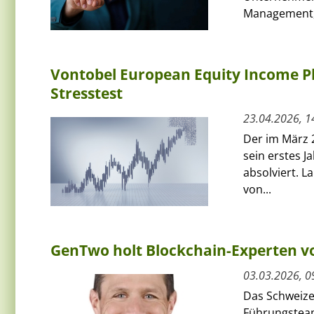
Management, 
Vontobel European Equity Income Plu
Stresstest
23.04.2026, 1
Der im März 
sein erstes J
absolviert. L
von...
GenTwo holt Blockchain-Experten v
03.03.2026, 0
Das Schweize
Führungsteam