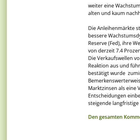
weiter eine Wachstums
alten und kaum nachh
Die Anleihenmärkte st
bessere Wachstumsdyn
Reserve (Fed), ihre W
von derzeit 7.4 Prozen
Die Verkaufswellen v
Reaktion aus und führt
bestätigt wurde  zumi
Bemerkenswerterweise
Marktzinsen als eine V
Entscheidungen einbe
steigende langfristige
Den gesamten Kommen