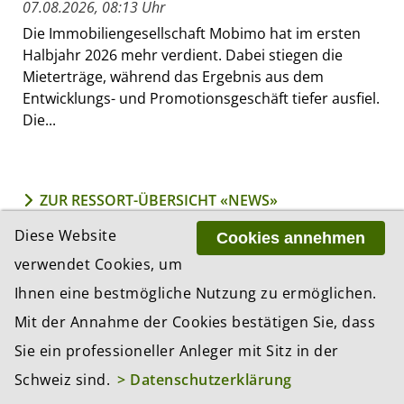
07.08.2026, 08:13 Uhr
Die Immobiliengesellschaft Mobimo hat im ersten
Halbjahr 2026 mehr verdient. Dabei stiegen die
Mieterträge, während das Ergebnis aus dem
Entwicklungs- und Promotionsgeschäft tiefer ausfiel.
Die...
ZUR RESSORT-ÜBERSICHT «NEWS»
Diese Website
Cookies annehmen
verwendet Cookies, um
MEISTGELESEN IN...
Ihnen eine bestmögliche Nutzung zu ermöglichen.
1 Tag
1 Woche
1 Monat
Mit der Annahme der Cookies bestätigen Sie, dass
Sie ein professioneller Anleger mit Sitz in der
Chip-Ausverkauf verschärft sich: Zweite
Schweiz sind.
> Datenschutzerklärung
Verlustwelle erfasst globale Börsen