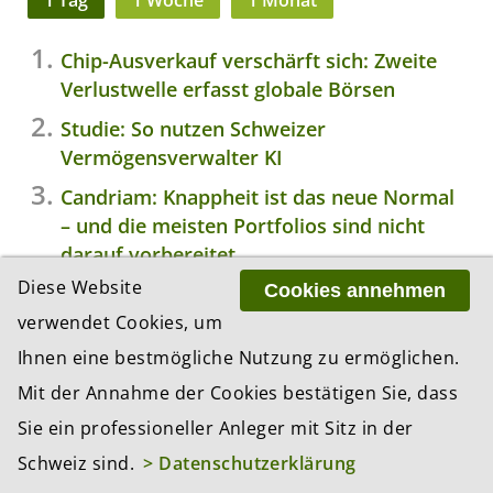
1 Tag
1 Woche
1 Monat
Chip-Ausverkauf verschärft sich: Zweite
Verlustwelle erfasst globale Börsen
Studie: So nutzen Schweizer
Vermögensverwalter KI
Candriam: Knappheit ist das neue Normal
– und die meisten Portfolios sind nicht
darauf vorbereitet
Diese Website
Cookies annehmen
Pensionskassen erhalten Zugang zum
Repomarkt
verwendet Cookies, um
Ihnen eine bestmögliche Nutzung zu ermöglichen.
TwentyFour Asset Management lanciert
neuen Multi-Asset-Credit-Fonds
Mit der Annahme der Cookies bestätigen Sie, dass
Sie ein professioneller Anleger mit Sitz in der
Schweiz sind.
> Datenschutzerklärung