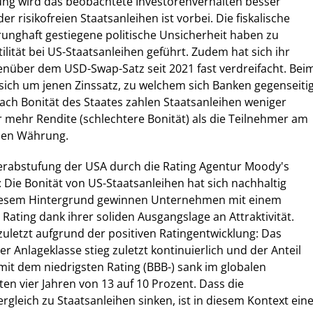
ung wird das beobachtete Investorenverhalten besser
der risikofreien Staatsanleihen ist vorbei. Die fiskalische
unghaft gestiegene politische Unsicherheit haben zu
ilität bei US-Staatsanleihen geführt. Zudem hat sich ihr
enüber dem USD-Swap-Satz seit 2021 fast verdreifacht. Bei
sich um jenen Zinssatz, zu welchem sich Banken gegenseiti
nach Bonität des Staates zahlen Staatsanleihen weniger
r mehr Rendite (schlechtere Bonität) als die Teilnehmer am
hen Währung.
Herabstufung der USA durch die Rating Agentur Moody's
r: Die Bonität von US-Staatsanleihen hat sich nachhaltig
diesem Hintergrund gewinnen Unternehmen mit einem
Rating dank ihrer soliden Ausgangslage an Attraktivität.
 zuletzt aufgrund der positiven Ratingentwicklung: Das
r Anlageklasse stieg zuletzt kontinuierlich und der Anteil
it dem niedrigsten Rating (BBB-) sank im globalen
ten vier Jahren von 13 auf 10 Prozent. Dass die
rgleich zu Staatsanleihen sinken, ist in diesem Kontext ein