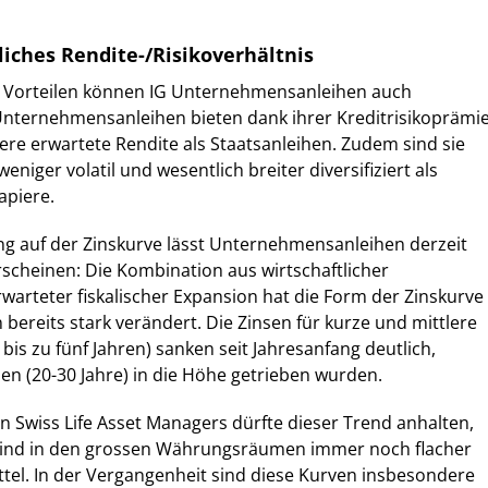
iches Rendite-/Risikoverhältnis
 Vorteilen können IG Unternehmensanleihen auch
Unternehmensanleihen bieten dank ihrer Kreditrisikoprämi
ere erwartete Rendite als Staatsanleihen. Zudem sind sie
eniger volatil und wesentlich breiter diversifiziert als
apiere.
ng auf der Zinskurve lässt Unternehmensanleihen derzeit
rscheinen: Die Kombination aus wirtschaftlicher
arteter fiskalischer Expansion hat die Form der Zinskurve
 bereits stark verändert. Die Zinsen für kurze und mittlere
 bis zu fünf Jahren) sanken seit Jahresanfang deutlich,
en (20-30 Jahre) in die Höhe getrieben wurden.
 Swiss Life Asset Managers dürfte dieser Trend anhalten,
sind in den grossen Währungsräumen immer noch flacher
ittel. In der Vergangenheit sind diese Kurven insbesondere