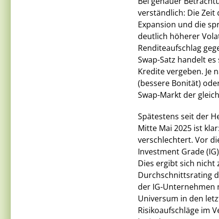
Bei genauer Betracht
verständlich: Die Zeit 
Expansion und die spr
deutlich höherer Volat
Renditeaufschlag geg
Swap-Satz handelt es 
Kredite vergeben. Je 
(bessere Bonität) ode
Swap-Markt der gleic
Spätestens seit der 
Mitte Mai 2025 ist kla
verschlechtert. Vor 
Investment Grade (IG) 
Dies ergibt sich nicht
Durchschnittsrating de
der IG-Unternehmen m
Universum in den letz
Risikoaufschläge im Ve