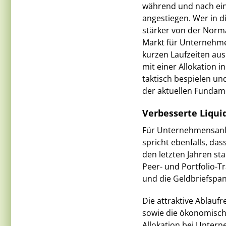
während und nach eine
angestiegen. Wer in d
stärker von der Norm
Markt für Unternehme
kurzen Laufzeiten aus
mit einer Allokation
taktisch bespielen un
der aktuellen Fundame
Verbesserte Liqui
Für Unternehmensanle
spricht ebenfalls, da
den letzten Jahren st
Peer- und Portfolio-
und die Geldbriefspan
Die attraktive Ablaufr
sowie die ökonomisch
Allokation bei Unter