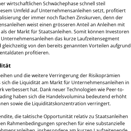
r wirtschaftlichen Schwächephase schnell steil
iesem Umfeld auf Unternehmensanleihen setzt, profitiert
alisierung der immer noch flachen Zinskurven, denn der
nsanleihen weist einen grösseren Anteil an Anleihen mit
 als der Markt für Staatsanleihen. Somit können Investoren
 in Unternehmensanleihen das kurze Laufzeitensegment
d gleichzeitig von den bereits genannten Vorteilen aufgrund
ntaldaten profitieren.
dität
ihen und die weitere Verringerung der Risikoprämien
ss sich die Liquidität am Markt für Unternehmensanleihen in
ark verbessert hat. Dank neuer Technologien wie Peer-to-
Trading haben sich die Handelsvolumina bedeutend erhöht
nen sowie die Liquiditätskonzentration verringert.
endite, die taktische Opportunität relativ zu Staatsanleihen
en Rahmenbedingungen sprechen für eine substanzielle
nehmensanleihen, insbesondere am kurzen Laufzeitenende.