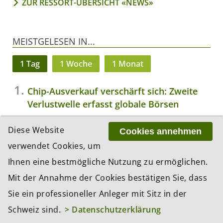
ZUR RESSORT-ÜBERSICHT «NEWS»
MEISTGELESEN IN...
1 Tag
1 Woche
1 Monat
Chip-Ausverkauf verschärft sich: Zweite
Verlustwelle erfasst globale Börsen
Candriam: Knappheit ist das neue Normal
Diese Website
Cookies annehmen
– und die meisten Portfolios sind nicht
verwendet Cookies, um
darauf vorbereitet
Ihnen eine bestmögliche Nutzung zu ermöglichen.
Studie: So nutzen Schweizer
Mit der Annahme der Cookies bestätigen Sie, dass
Vermögensverwalter KI
Sie ein professioneller Anleger mit Sitz in der
Pensionskassen erhalten Zugang zum
Repomarkt
Schweiz sind.
> Datenschutzerklärung