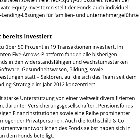
zilitäten sowie Preferred-Equity-Strukturen. Neben der
ate-Equity-Investoren stellt der Fonds auch individuell
t-Lending-Lösungen für familien- und unternehmergeführte
 bereits investiert
zu über 50 Prozent in 19 Transaktionen investiert. Im
mten Five-Arrows-Plattform fanden alle bisherigen
nds in den widerstandsfähigen und wachstumsstarken
Software, Gesundheitswesen, Bildung, sowie
stungen statt – Sektoren, auf die sich das Team seit dem
nding-Strategie im Jahr 2012 konzentriert.
t starke Unterstützung von einer weltweit diversifizierten
n, darunter Versicherungsgesellschaften, Pensionsfonds
sigen Finanzinstitutionen sowie eine Reihe prominenter
ermögender Privatpersonen. Auch die Rothschild & Co
stmentverantwortlichen des Fonds selbst haben sich in
n dem Fonds beteiligt.