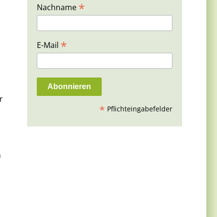
*
Nachname
*
E-Mail
r
*
Pflichteingabefelder
n