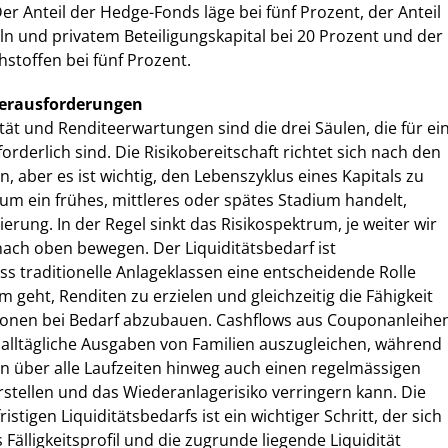
er Anteil der Hedge-Fonds läge bei fünf Prozent, der Anteil
eln und privatem Beteiligungskapital bei 20 Prozent und der
hstoffen bei fünf Prozent.
erausforderungen
ität und Renditeerwartungen sind die drei Säulen, die für ei
orderlich sind. Die Risikobereitschaft richtet sich nach den
, aber es ist wichtig, den Lebenszyklus eines Kapitals zu
 um ein frühes, mittleres oder spätes Stadium handelt,
erung. In der Regel sinkt das Risikospektrum, je weiter wir
ach oben bewegen. Der Liquiditätsbedarf ist
ass traditionelle Anlageklassen eine entscheidende Rolle
 geht, Renditen zu erzielen und gleichzeitig die Fähigkeit
tionen bei Bedarf abzubauen. Cashflows aus Couponanleihe
 alltägliche Ausgaben von Familien auszugleichen, während
on über alle Laufzeiten hinweg auch einen regelmässigen
stellen und das Wiederanlagerisiko verringern kann. Die
istigen Liquiditätsbedarfs ist ein wichtiger Schritt, der sich
Fälligkeitsprofil und die zugrunde liegende Liquidität