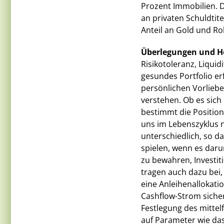
Prozent Immobilien. D
an privaten Schuldtit
Anteil an Gold und Ro
Überlegungen und H
Risikotoleranz, Liquid
gesundes Portfolio erf
persönlichen Vorlieben
verstehen. Ob es sich
bestimmt die Positioni
uns im Lebenszyklus n
unterschiedlich, so d
spielen, wenn es darum
zu bewahren, Investi
tragen auch dazu bei,
eine Anleihenallokati
Cashflow-Strom sicher
Festlegung des mittelfr
auf Parameter wie das 