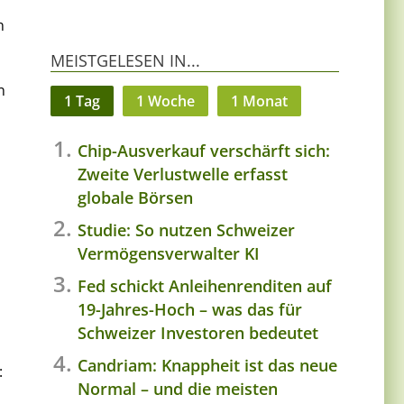
n
MEISTGELESEN IN...
n
1 Tag
1 Woche
1 Monat
Chip-Ausverkauf verschärft sich:
Zweite Verlustwelle erfasst
globale Börsen
Studie: So nutzen Schweizer
Vermögensverwalter KI
Fed schickt Anleihenrenditen auf
19-Jahres-Hoch – was das für
Schweizer Investoren bedeutet
Candriam: Knappheit ist das neue
:
Normal – und die meisten