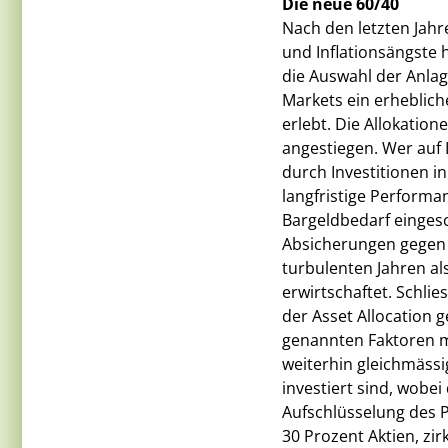
Die neue 60/40
Nach den letzten Jahr
und Inflationsängste h
die Auswahl der Anlag
Markets ein erheblic
erlebt. Die Allokation
angestiegen. Wer auf 
durch Investitionen in
langfristige Performa
Bargeldbedarf eingesc
Absicherungen gegen d
turbulenten Jahren al
erwirtschaftet. Schli
der Asset Allocation 
genannten Faktoren m
weiterhin gleichmässi
investiert sind, wobei
Aufschlüsselung des P
30 Prozent Aktien, zi