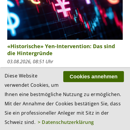
«Historische» Yen-Intervention: Das sind
die Hintergründe
03.08.2026, 08:51 Uhr
Der US-Dollar hat am Montag gegenüber dem
Diese Website
Cookies annehmen
japanischen Yen deutlich nachgegeben, nachdem
US-Präsident Donald Trump und Japans
verwendet Cookies, um
Finanzministerin Satsuki Katayama die gemeinsame
Ihnen eine bestmögliche Nutzung zu ermöglichen.
Marktintervention...
Mit der Annahme der Cookies bestätigen Sie, dass
Sie ein professioneller Anleger mit Sitz in der
Schweiz sind.
> Datenschutzerklärung
ZUR RESSORT-ÜBERSICHT «INVESTMENTS»