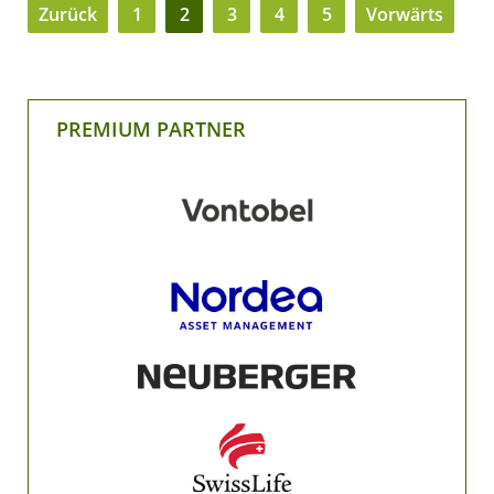
Zurück
1
2
3
4
5
Vorwärts
PREMIUM PARTNER