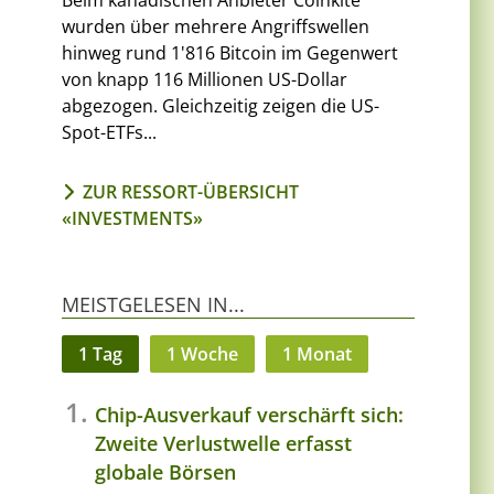
Beim kanadischen Anbieter Coinkite
wurden über mehrere Angriffswellen
hinweg rund 1'816 Bitcoin im Gegenwert
von knapp 116 Millionen US-Dollar
abgezogen. Gleichzeitig zeigen die US-
Spot-ETFs...
ZUR RESSORT-ÜBERSICHT
«INVESTMENTS»
MEISTGELESEN IN...
1 Tag
1 Woche
1 Monat
Chip-Ausverkauf verschärft sich:
Zweite Verlustwelle erfasst
globale Börsen