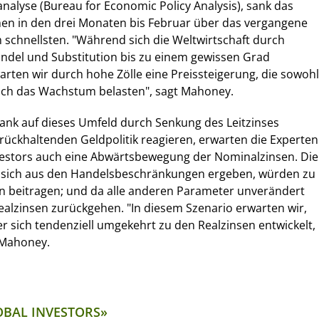
analyse (Bureau for Economic Policy Analysis), sank das
en in den drei Monaten bis Februar über das vergangene
schnellsten. "Während sich die Weltwirtschaft durch
del und Substitution bis zu einem gewissen Grad
rten wir durch hohe Zölle eine Preissteigerung, die sowohl
uch das Wachstum belasten", sagt Mahoney.
nk auf dieses Umfeld durch Senkung des Leitzinses
urückhaltenden Geldpolitik reagieren, erwarten die Experten
vestors auch eine Abwärtsbewegung der Nominalzinsen. Die
 sich aus den Handelsbeschränkungen ergeben, würden zu
on beitragen; und da alle anderen Parameter unverändert
ealzinsen zurückgehen. "In diesem Szenario erwarten wir,
er sich tendenziell umgekehrt zu den Realzinsen entwickelt,
t Mahoney.
OBAL INVESTORS»