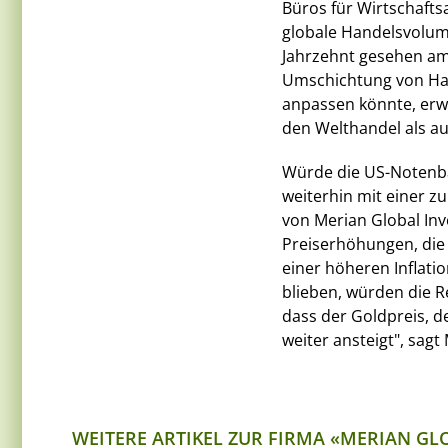
Büros für Wirtschafts
globale Handelsvolum
Jahrzehnt gesehen am 
Umschichtung von Han
anpassen könnte, erwa
den Welthandel als a
Würde die US-Notenba
weiterhin mit einer z
von Merian Global In
Preiserhöhungen, die
einer höheren Inflati
blieben, würden die R
dass der Goldpreis, d
weiter ansteigt", sag
WEITERE ARTIKEL ZUR FIRMA «MERIAN GL