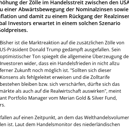
rhöhung der Zölle im Handelsstreit zwischen den US
zu einer Abwärtsbewegung der Nominalzinsen sowie
nflation und damit zu einem Rückgang der Realzinse
bal Investors erwartet in einem solchen Szenario
Goldpreises.
Bisher ist die Marktreaktion auf die zusätzlichen Zölle von
US-Präsident Donald Trump gedämpft ausgefallen. Sein
optimistischer Ton spiegelt die allgemeine Überzeugung de
Investoren wider, dass ein Handelsfrieden in nicht allzu
ferner Zukunft noch möglich ist. "Sollten sich dieser
Konsens als fehlgeleitet erweisen und die Zolltarife
bestehen bleiben bzw. sich verschärfen, dürfte sich das
märkte als auch auf die Realwirtschaft auswirken", meint
ant Portfolio Manager vom Merian Gold & Silver Fund,
rs.
e fallen auf einen Zeitpunkt, an dem das Welthandelsvolume
llen ist. Laut dem Handelsmonitor des niederländischen