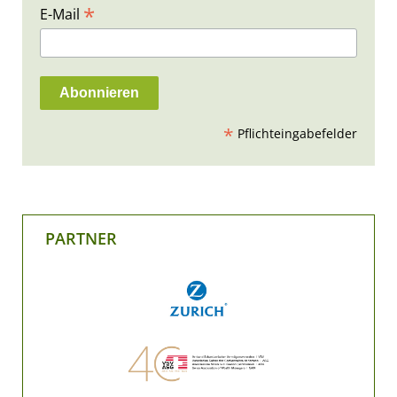
*
E-Mail
*
Pflichteingabefelder
PARTNER