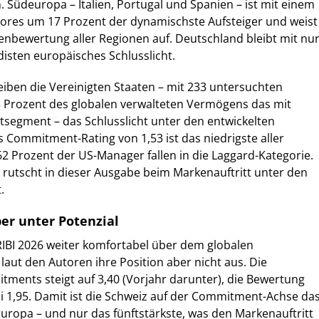
 Südeuropa – Italien, Portugal und Spanien – ist mit einem
ores um 17 Prozent der dynamischste Aufsteiger und weist
enbewertung aller Regionen auf. Deutschland bleibt mit nu
isten europäisches Schlusslicht.
iben die Vereinigten Staaten – mit 233 untersuchten
3 Prozent des globalen verwalteten Vermögens das mit
segment – das Schlusslicht unter den entwickelten
s Commitment-Rating von 1,53 ist das niedrigste aller
62 Prozent der US-Manager fallen in die Laggard-Kategorie.
rutscht in dieser Ausgabe beim Markenauftritt unter den
.
ber unter Potenzial
RIBI 2026 weiter komfortabel über dem globalen
laut den Autoren ihre Position aber nicht aus. Die
ments steigt auf 3,40 (Vorjahr darunter), die Bewertung
i 1,95. Damit ist die Schweiz auf der Commitment-Achse da
 Europa – und nur das fünftstärkste, was den Markenauftritt