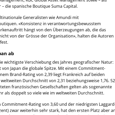
Management, RBC Global Asset Management sowie – als
r – die spanische Boutique Suma Capital.
ltinationale Generalisten wie Amundi mit
Boutiquen. «Konsistenz in verantwortungsbewusstem
arkenauftritt hängt von den Überzeugungen ab, die das
icht von der Grösse der Organisation», halten die Autoren
fest.
pan ab
ie wichtigste Verschiebung des Jahres geografischer Natur:
 von Japan die globale Spitze. Mit einem Commitment-
inem Brand-Rating von 2,39 liegt Frankreich auf beiden
weltweiten Durchschnitt von 2,31 beziehungsweise 1,76. 52
teten französischen Gesellschaften gelten als sogenannte
r als doppelt so viele wie im weltweiten Durchschnitt.
em Commitment-Rating von 3,60 und der niedrigsten Laggard
ent) zwar weiterhin sehr stark, hat den ersten Platz aber a