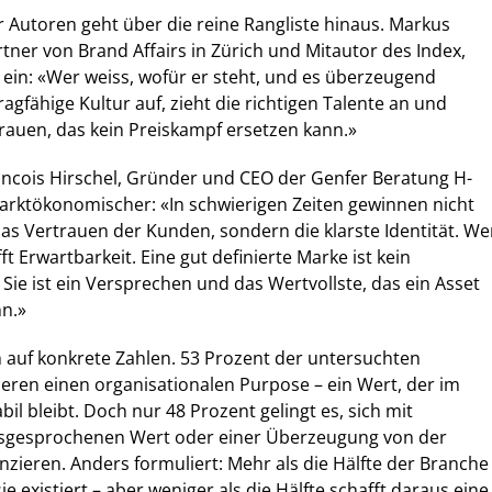
r Autoren geht über die reine Rangliste hinaus. Markus
ner von Brand Affairs in Zürich und Mitautor des Index,
ein: «Wer weiss, wofür er steht, und es überzeugend
tragfähige Kultur auf, zieht die richtigen Talente an und
trauen, das kein Preiskampf ersetzen kann.»
ancois Hirschel, Gründer und CEO der Genfer Beratung H-
marktökonomischer: «In schwierigen Zeiten gewinnen nicht
das Vertrauen der Kunden, sondern die klarste Identität. We
fft Erwartbarkeit. Eine gut definierte Marke ist kein
Sie ist ein Versprechen und das Wertvollste, das ein Asset
n.»
h auf konkrete Zahlen. 53 Prozent der untersuchten
lieren einen organisationalen Purpose – ein Wert, der im
bil bleibt. Doch nur 48 Prozent gelingt es, sich mit
sgesprochenen Wert oder einer Überzeugung von der
nzieren. Anders formuliert: Mehr als die Hälfte der Branche
ie existiert – aber weniger als die Hälfte schafft daraus eine