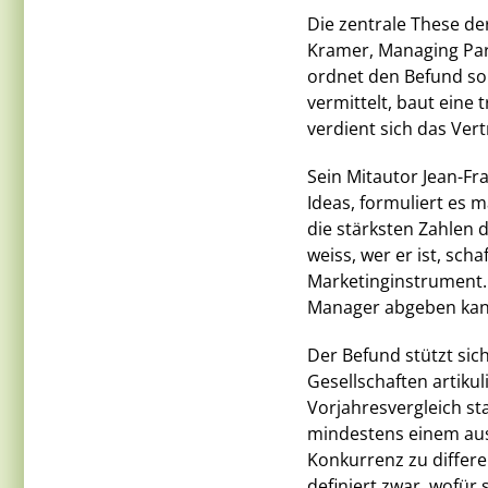
Die zentrale These de
Kramer, Managing Part
ordnet den Befund so 
vermittelt, baut eine 
verdient sich das Ver
Sein Mitautor Jean-Fr
Ideas, formuliert es 
die stärksten Zahlen 
weiss, wer er ist, scha
Marketinginstrument. 
Manager abgeben kan
Der Befund stützt sic
Gesellschaften artiku
Vorjahresvergleich sta
mindestens einem au
Konkurrenz zu differe
definiert zwar, wofür s