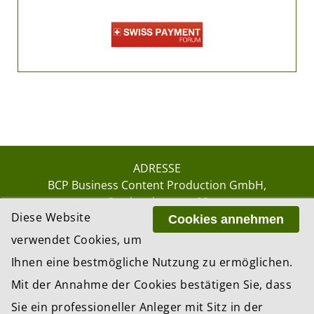
ADRESSE
BCP Business Content Production GmbH
Gotthardstrasse 38
Diese Website
8002 Zürich
Cookies annehmen
verwendet Cookies, um
Ihnen eine bestmögliche Nutzung zu ermöglichen.
© 2026 by BCP Business Content Production
Mit der Annahme der Cookies bestätigen Sie, dass
GmbH, Zürich – Switzerland
Sie ein professioneller Anleger mit Sitz in der
Website by
update AG
, Zurich