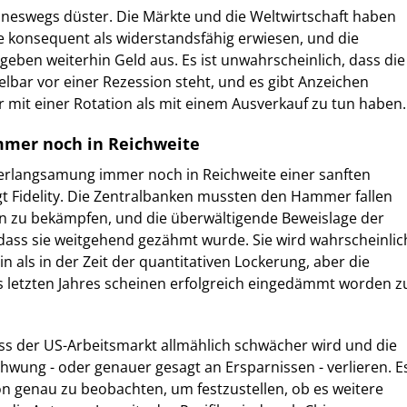
ineswegs düster. Die Märkte und die Weltwirtschaft haben
e konsequent als widerstandsfähig erwiesen, und die
geben weiterhin Geld aus. Es ist unwahrscheinlich, dass die
elbar vor einer Rezession steht, und es gibt Anzeichen
er mit einer Rotation als mit einem Ausverkauf zu tun haben.
mmer noch in Reichweite
 Verlangsamung immer noch in Reichweite einer sanften
gt Fidelity. Die Zentralbanken mussten den Hammer fallen
ion zu bekämpfen, und die überwältigende Beweislage der
 dass sie weitgehend gezähmt wurde. Sie wird wahrscheinlic
in als in der Zeit der quantitativen Lockerung, aber die
es letzten Jahres scheinen erfolgreich eingedämmt worden z
dass der US-Arbeitsmarkt allmählich schwächer wird und die
wung - oder genauer gesagt an Ersparnissen - verlieren. E
tion genau zu beobachten, um festzustellen, ob es weitere