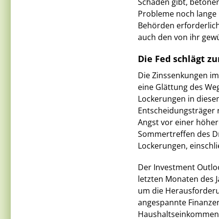
Schäden gibt, betonen
Probleme noch lange 
Behörden erforderlic
auch den von ihr gew
Die Fed schlägt z
Die Zinssenkungen im
eine Glättung des Weg
Lockerungen in diesem
Entscheidungsträger r
Angst vor einer höher
Sommertreffen des Dr
Lockerungen, einschli
Der Investment Outloo
letzten Monaten des J
um die Herausforder
angespannte Finanze
Haushaltseinkommen 