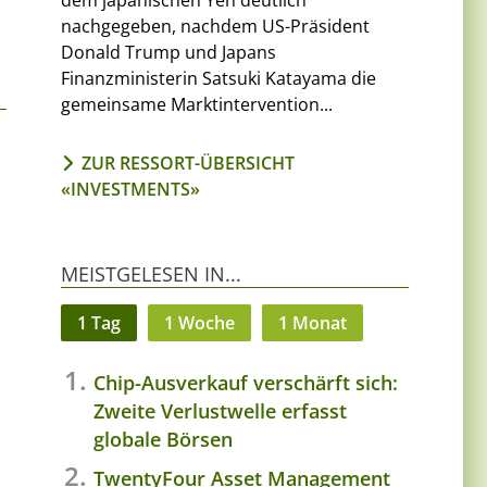
dem japanischen Yen deutlich
nachgegeben, nachdem US-Präsident
Donald Trump und Japans
Finanzministerin Satsuki Katayama die
gemeinsame Marktintervention...
ZUR RESSORT-ÜBERSICHT
«INVESTMENTS»
MEISTGELESEN IN...
1 Tag
1 Woche
1 Monat
Chip-Ausverkauf verschärft sich:
Zweite Verlustwelle erfasst
globale Börsen
TwentyFour Asset Management