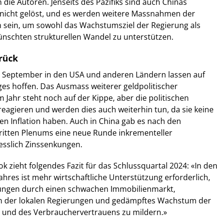
 die Autoren. Jenseits des Pazifiks sind auch Chinas
nicht gelöst, und es werden weitere Massnahmen der
h sein, um sowohl das Wachstumsziel der Regierung als
ünschten strukturellen Wandel zu unterstützen.
urück
 September in den USA und anderen Ländern lassen auf
es hoffen. Das Ausmass weiterer geldpolitischer
 Jahr steht noch auf der Kippe, aber die politischen
eagieren und werden dies auch weiterhin tun, da sie keine
en Inflation haben. Auch in China gab es nach den
itten Plenums eine neue Runde inkrementeller
esslich Zinssenkungen.
k zieht folgendes Fazit für das Schlussquartal 2024: «In de
ahres ist mehr wirtschaftliche Unterstützung erforderlich,
ungen durch einen schwachen Immobilienmarkt,
n der lokalen Regierungen und gedämpftes Wachstum der
und des Verbrauchervertrauens zu mildern.»