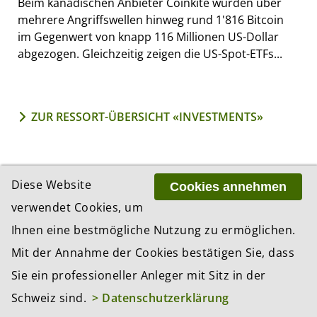
Beim kanadischen Anbieter Coinkite wurden über
mehrere Angriffswellen hinweg rund 1'816 Bitcoin
im Gegenwert von knapp 116 Millionen US-Dollar
abgezogen. Gleichzeitig zeigen die US-Spot-ETFs...
ZUR RESSORT-ÜBERSICHT «INVESTMENTS»
MEISTGELESEN IN...
Diese Website
Cookies annehmen
1 Tag
1 Woche
1 Monat
verwendet Cookies, um
Ihnen eine bestmögliche Nutzung zu ermöglichen.
Chip-Ausverkauf verschärft sich: Zweite
Mit der Annahme der Cookies bestätigen Sie, dass
Verlustwelle erfasst globale Börsen
Sie ein professioneller Anleger mit Sitz in der
Candriam: Knappheit ist das neue Normal
Schweiz sind.
> Datenschutzerklärung
– und die meisten Portfolios sind nicht