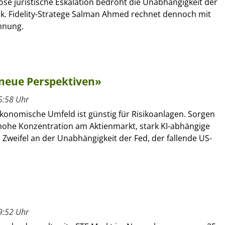
lose juristische Eskalation bedroht die Unabhängigkeit der
. Fidelity-Stratege Salman Ahmed rechnet dennoch mit
nnung.
 neue Perspektiven»
5:58 Uhr
onomische Umfeld ist günstig für Risikoanlagen. Sorgen
 hohe Konzentration am Aktienmarkt, stark KI-abhängige
, Zweifel an der Unabhängigkeit der Fed, der fallende US-
9:52 Uhr