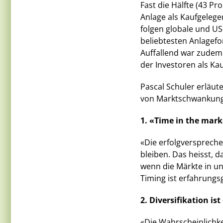
Fast die Hälfte (43 Pr
Anlage als Kaufgelege
folgen globale und US
beliebtesten Anlagefo
Auffallend war zudem 
der Investoren als K
Pascal Schuler erläute
von Marktschwankunge
1. «Time in the mar
«Die erfolgversprechen
bleiben. Das heisst, 
wenn die Märkte in u
Timing ist erfahrun
2. Diversifikation is
«Die Wahrscheinlichkei