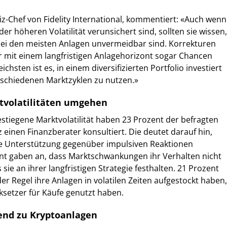
iz-Chef von Fidelity International, kommentiert: «Auch wenn
er höheren Volatilität verunsichert sind, sollten sie wissen,
i den meisten Anlagen unvermeidbar sind. Korrekturen
r mit einem langfristigen Anlagehorizont sogar Chancen
chsten ist es, in einem diversifizierten Portfolio investiert
rschiedenen Marktzyklen zu nutzen.»
tvolatilitäten umgehen
gestiegene Marktvolatilität haben 23 Prozent der befragten
 einen Finanzberater konsultiert. Die deutet darauf hin,
lle Unterstützung gegenüber impulsiven Reaktionen
nt gaben an, dass Marktschwankungen ihr Verhalten nicht
sie an ihrer langfristigen Strategie festhalten. 21 Prozent
 der Regel ihre Anlagen in volatilen Zeiten aufgestockt haben,
ksetzer für Käufe genutzt haben.
end zu Kryptoanlagen