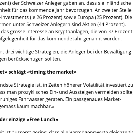
ozent) der Schweizer Anleger gaben an, dass sie inländische
nheit für das kommende Jahr bevorzugen. An zweiter Stelle
-Investments (je 26 Prozent) sowie Europa (25 Prozent). Die
rmen unter Schweizer Anlegern sind Aktien (44 Prozent).
das grosse Interesse an Kryptoanlagen, die von 37 Prozent
aufgelegenheit für das kommende Jahr genannt wurden.
rt drei wichtige Strategien, die Anleger bei der Bewältigung
n berücksichtigen sollten.
ket» schlägt «timing the market»
dste Strategie ist, in Zeiten höherer Volatilität investiert z
dass man prozyklisches Ein- und Aussteigen vermeiden sollte
nruhiges Fahrwasser geraten. Ein passgenaues Market-
gsgemäss kaum machbar.»
t der einzige «Free Lunch»
t ist äusserst gering, dass alle Vermögenswerte gleichzeiti