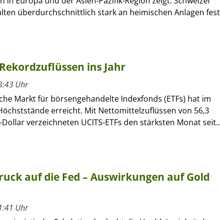
n in Europa und der Asien-Pazifik-Region zeigt: Schweizer
lten überdurchschnittlich stark an heimischen Anlagen fest
Rekordzuflüssen ins Jahr
3:43 Uhr
che Markt für börsengehandelte Indexfonds (ETFs) hat im
öchststände erreicht. Mit Nettomittelzuflüssen von 56,3
-Dollar verzeichneten UCITS-ETFs den stärksten Monat seit..
uck auf die Fed – Auswirkungen auf Gold
1:41 Uhr