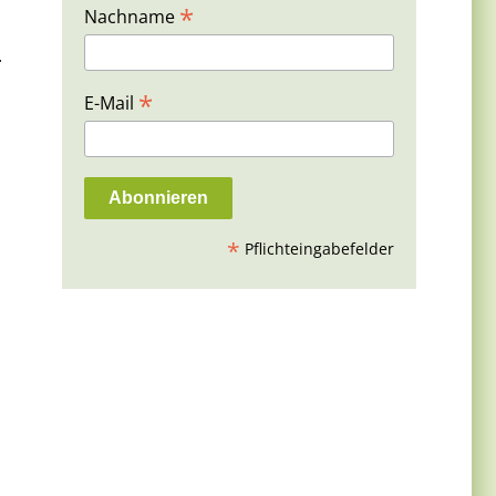
*
Nachname
.
*
E-Mail
*
Pflichteingabefelder