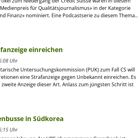
rtikel zum Niedergang der Credit Suisse waren in diesem
«Medienpreis für Qualitätsjournalismus» in der Kategorie
nd Finanz» nominiert. Eine Podcastserie zu diesem Thema..
afanzeige einreichen
6:08 Uhr
tarische Untersuchungskommission (PUK) zum Fall CS will
retionen eine Strafanzeige gegen Unbekannt einreichen. Es
ie zweite Anzeige dieser Art. Anlass zum jüngsten Schritt ist
nenbusse in Südkorea
6:15 Uhr