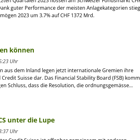
letzten Quartalen 2023 flossen am Schweizer Fondsmarkt CH
 Dank guter Performance der meisten Anlagekategorien stie
mögen 2023 um 3.7% auf CHF 1372 Mrd.
eren können
6:23 Uhr
 aus dem Inland legen jetzt internationale Gremien ihre
l Credit Suisse dar. Das Financial Stability Board (FSB) komm
en Schluss, dass die Resolution, die ordnungsgemässe...
S unter die Lupe
3:37 Uhr