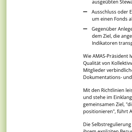
ausgeübten Stewa
Ausschluss oder E
um einen Fonds al
Gegenüber Anleger
dem Ziel, die ang
Indikatoren tran
Wie AMAS-Präsident Iw
Qualität von Kollekti
Mitglieder verbindlic
Dokumentations- und 
Mit den Richtlinien le
und stehe im Einklan
gemeinsamen Ziel, "di
positionieren", führ
Die Selbstregulierung 
ihrem expliziten Bezug