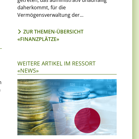
getreten, das administrativ unauffällig
daherkommt, für die
Vermögensverwaltung der...
ZUR THEMEN-ÜBERSICHT
«FINANZPLÄTZE»
WEITERE ARTIKEL IM RESSORT
«NEWS»
n
n