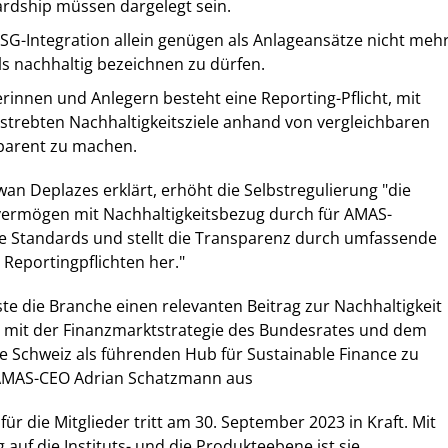
rdship müssen dargelegt sein.
SG-Integration allein genügen als Anlageansätze nicht mehr
s nachhaltig bezeichnen zu dürfen.
innen und Anlegern besteht eine Reporting-Pflicht, mit
estrebten Nachhaltigkeitsziele anhand von vergleichbaren
sparent zu machen.
an Deplazes erklärt, erhöht die Selbstregulierung "die
vvermögen mit Nachhaltigkeitsbezug durch für AMAS-
he Standards und stellt die Transparenz durch umfassende
Reportingpflichten her."
iste die Branche einen relevanten Beitrag zur Nachhaltigkeit
g mit der Finanzmarktstrategie des Bundesrates und dem
e Schweiz als führenden Hub für Sustainable Finance zu
t AMAS-CEO Adrian Schatzmann aus
für die Mitglieder tritt am 30. September 2023 in Kraft. Mit
 auf die Instituts- und die Produkteebene ist sie