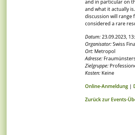
and in particular on 
and what it actually is
discussion will range 
considered a rare reso
Datum:
23.09.2023, 13:
Organisator:
Swiss Fina
Ort:
Metropol
Adresse:
Fraumünsterst
Zielgruppe:
Professione
Kosten:
Keine
Online-Anmeldung
|
Zurück zur Events-Üb