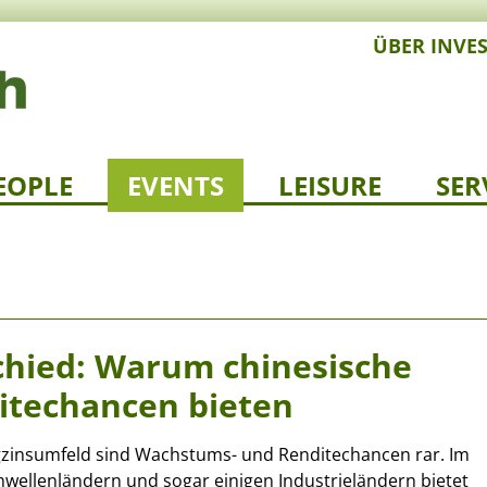
ÜBER INVE
EOPLE
EVENTS
LEISURE
SER
chied: Warum chinesische
itechancen bieten
igzinsumfeld sind Wachstums- und Renditechancen rar. Im
chwellenländern und sogar einigen Industrieländern bietet