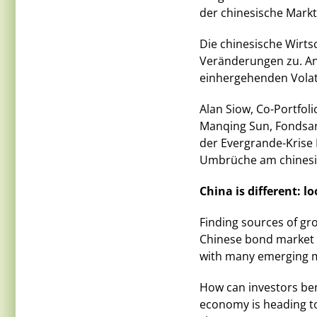
der chinesische Markt 
Die chinesische Wirtsc
Veränderungen zu. Anle
einhergehenden Volati
Alan Siow, Co-Portfol
Manqing Sun, Fondsana
der Evergrande-Krise
Umbrüche am chinesi
China is different: l
Finding sources of gro
Chinese bond market o
with many emerging 
How can investors ben
economy is heading to