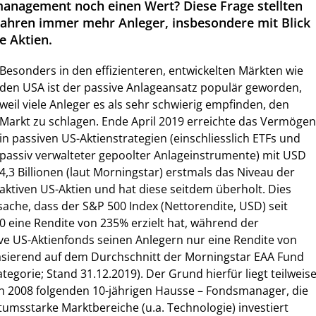
anagement noch einen Wert? Diese Frage stellten
n Jahren immer mehr Anleger, insbesondere mit Blick
e Aktien.
Besonders in den effizienteren, entwickelten Märkten wie
den USA ist der passive Anlageansatz populär geworden,
weil viele Anleger es als sehr schwierig empfinden, den
Markt zu schlagen. Ende April 2019 erreichte das Vermögen
in passiven US-Aktienstrategien (einschliesslich ETFs und
passiv verwalteter gepoolter Anlageinstrumente) mit USD
4,3 Billionen (laut Morningstar) erstmals das Niveau der
aktiven US-Aktien und hat diese seitdem überholt. Dies
tsache, dass der S&P 500 Index (Nettorendite, USD) seit
0 eine Rendite von 235% erzielt hat, während der
ive US-Aktienfonds seinen Anlegern nur eine Rendite von
asierend auf dem Durchschnitt der Morningstar EAA Fund
egorie; Stand 31.12.2019). Der Grund hierfür liegt teilweis
von 2008 folgenden 10-jährigen Hausse – Fondsmanager, die
tumsstarke Marktbereiche (u.a. Technologie) investiert