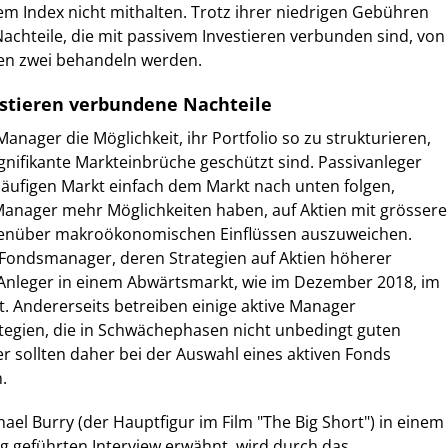
m Index nicht mithalten. Trotz ihrer niedrigen Gebühren
Nachteile, die mit passivem Investieren verbunden sind, von
en zwei behandeln werden.
stieren verbundene Nachteile
anager die Möglichkeit, ihr Portfolio so zu strukturieren,
gnifikante Markteinbrüche geschützt sind. Passivanleger
äufigen Markt einfach dem Markt nach unten folgen,
Manager mehr Möglichkeiten haben, auf Aktien mit grössere
genüber makroökonomischen Einflüssen auszuweichen.
 Fondsmanager, deren Strategien auf Aktien höherer
e Anleger in einem Abwärtsmarkt, wie im Dezember 2018, im
. Andererseits betreiben einige aktive Manager
egien, die in Schwächephasen nicht unbedingt guten
er sollten daher bei der Auswahl eines aktiven Fonds
.
ael Burry (der Hauptfigur im Film "The Big Short") in einem
g geführten Interview erwähnt, wird durch das