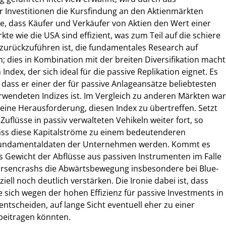
 Investitionen die Kursfindung an den Aktienmärkten
dee, dass Käufer und Verkäufer von Aktien den Wert einer
te wie die USA sind effizient, was zum Teil auf die schiere
zurückzuführen ist, die fundamentales Research auf
; dies in Kombination mit der breiten Diversifikation macht
ndex, der sich ideal für die passive Replikation eignet. Es
 dass er einer der für passive Anlageansätze beliebtesten
wendeten Indizes ist. Im Vergleich zu anderen Märkten war
 eine Herausforderung, diesen Index zu übertreffen. Setzt
uflüsse in passiv verwalteten Vehikeln weiter fort, so
dass diese Kapitalströme zu einem bedeutenderen
e Fundamentaldaten der Unternehmen werden. Kommt es
 Gewicht der Abflüsse aus passiven Instrumenten im Falle
örsencrashs die Abwärtsbewegung insbesondere bei Blue-
iell noch deutlich verstärken. Die Ironie dabei ist, dass
e sich wegen der hohen Effizienz für passive Investments in
ntscheiden, auf lange Sicht eventuell eher zu einer
 beitragen könnten.