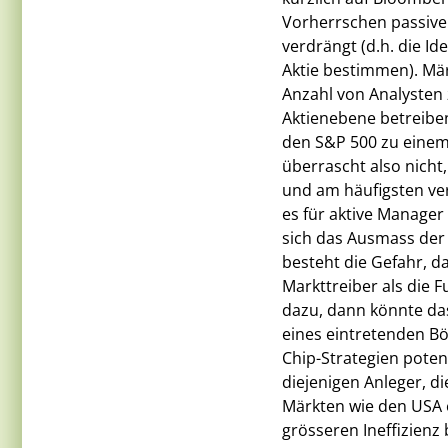
Vorherrschen passiver
verdrängt (d.h. die I
Aktie bestimmen). Märk
Anzahl von Analysten 
Aktienebene betreiben
den S&P 500 zu einem I
überrascht also nicht,
und am häufigsten ver
es für aktive Manager
sich das Ausmass der Z
besteht die Gefahr, 
Markttreiber als di
dazu, dann könnte das
eines eintretenden B
Chip-Strategien potenz
diejenigen Anleger, di
Märkten wie den USA e
grösseren Ineffizienz