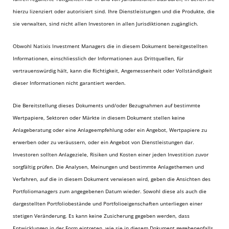
hierzu lizenziert oder autorisiert sind. Ihre Dienstleistungen und die Produkte, die
sie verwalten, sind nicht allen Investoren in allen Jurisdiktionen zugänglich.
Obwohl Natixis Investment Managers die in diesem Dokument bereitgestellten
Informationen, einschliesslich der Informationen aus Drittquellen, für
vertrauenswürdig hält, kann die Richtigkeit, Angemessenheit oder Vollständigkeit
dieser Informationen nicht garantiert werden.
Die Bereitstellung dieses Dokuments und/oder Bezugnahmen auf bestimmte
Wertpapiere, Sektoren oder Märkte in diesem Dokument stellen keine
Anlageberatung oder eine Anlageempfehlung oder ein Angebot, Wertpapiere zu
erwerben oder zu veräussern, oder ein Angebot von Dienstleistungen dar.
Investoren sollten Anlageziele, Risiken und Kosten einer jeden Investition zuvor
sorgfältig prüfen. Die Analysen, Meinungen und bestimmte Anlagethemen und
Verfahren, auf die in diesem Dokument verwiesen wird, geben die Ansichten des
Portfoliomanagers zum angegebenen Datum wieder. Sowohl diese als auch die
dargestellten Portfoliobestände und Portfolioeigenschaften unterliegen einer
stetigen Veränderung. Es kann keine Zusicherung gegeben werden, dass
Entwicklungen in der Form eintreten, wie sie in diesem Dokument gegebenenfalls