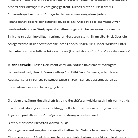
schriftlicher Anfrage zur Verfügung gestellt. Dieses Material ist nicht für
Privatanleger bestimmt. Es liegt in der Verantwortung eines jeden
Finanzdienstleisters sicherzustellen, dass das Angebot oder der Verkauf von
Fondsanteilen oder Wertpapierdienstleistungen Dritter an seine Kunden im
Einklang mit den jeweiligen nationalen Gesetzen steht .Einen Überblick über die
Anlegerrechte in der Amtssprache Ihres Landes finden Sie auf der Website unter
dem Abschnitt «rechtliche Informationen (im.natixis.com/intl/intl-fund- documents)
In der Schweiz:
Dieses Dokument wird von Natixis Investment Managers,
Switzerland Sàrl, Rue du Vieux Collège 10, 1204 Genf, Schweiz, oder dessen
Repräsentanz in Zürich, Schweizergasse 6, 8001 Zürich, ausschliesslich zu
Informationszwecken herausgegeben.
Die oben erwähnte Gesellschaft ist eine Geschäftsentwicklungseinheit von Natixis
Investment Managers, einer Holdinggesellschaft mit einem breit gefächerten
Angebot spezialisierter Vermögensverwaltungseinheiten und
Distributionsgesellschaften weltweit. Die
Vermögensverwaltungstochtergesellschaften der Natixis Investment Managers
führen regulierte Tätigkeiten nur in und von Jurisdiktionen aus/durch, in denen sie