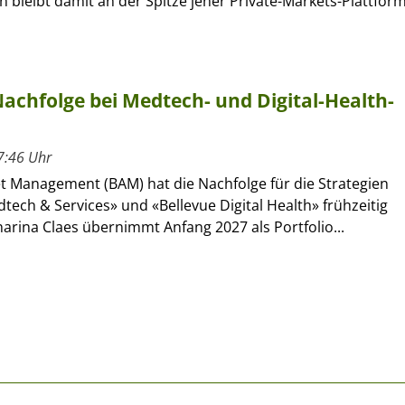
 bleibt damit an der Spitze jener Private-Markets-Plattform
achfolge bei Medtech- und Digital-Health-
7:46 Uhr
et Management (BAM) hat die Nachfolge für die Strategien
tech & Services» und «Bellevue Digital Health» frühzeitig
harina Claes übernimmt Anfang 2027 als Portfolio...