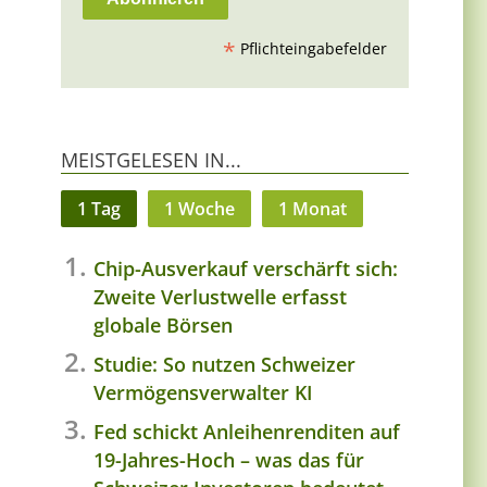
*
Pflichteingabefelder
MEISTGELESEN IN...
1 Tag
1 Woche
1 Monat
Chip-Ausverkauf verschärft sich:
Zweite Verlustwelle erfasst
globale Börsen
Studie: So nutzen Schweizer
Vermögensverwalter KI
Fed schickt Anleihenrenditen auf
19-Jahres-Hoch – was das für