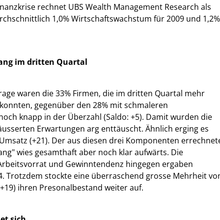
inanzkrise rechnet UBS Wealth Management Research als
rchschnittlich 1,0% Wirtschaftswachstum für 2009 und 1,2%
ang im dritten Quartal
ge waren die 33% Firmen, die im dritten Quartal mehr
 konnten, gegenüber den 28% mit schmaleren
och knapp in der Überzahl (Saldo: +5). Damit wurden die
usserten Erwartungen arg enttäuscht. Ähnlich erging es
 Umsatz (+21). Der aus diesen drei Komponenten errechnet
ang" wies gesamthaft aber noch klar aufwärts. Die
Arbeitsvorrat und Gewinntendenz hingegen ergaben
 -4. Trotzdem stockte eine überraschend grosse Mehrheit vo
19) ihren Presonalbestand weiter auf.
et sich