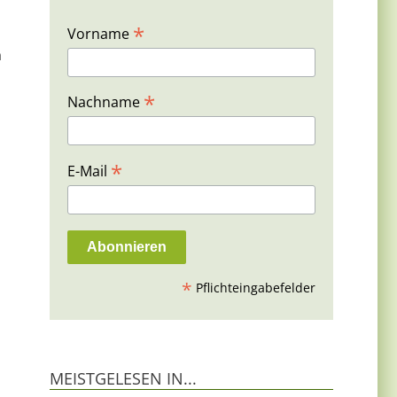
*
Vorname
m
*
Nachname
*
E-Mail
*
Pflichteingabefelder
MEISTGELESEN IN...