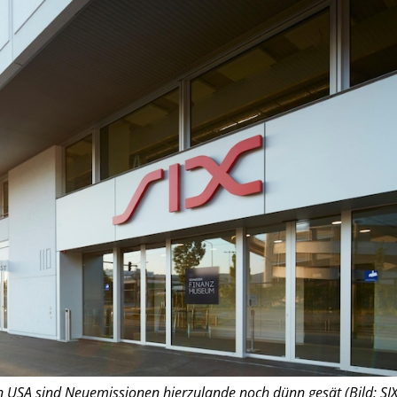
n USA sind Neuemissionen hierzulande noch dünn gesät (Bild: SIX