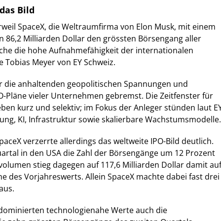
das Bild
rweil SpaceX, die Weltraumfirma von Elon Musk, mit einem
86,2 Milliarden Dollar den grössten Börsengang aller
iche die hohe Aufnahmefähigkeit der internationalen
te Tobias Meyer von EY Schweiz.
r die anhaltenden geopolitischen Spannungen und
O-Pläne vieler Unternehmen gebremst. Die Zeitfenster für
ben kurz und selektiv; im Fokus der Anleger stünden laut E
gung, KI, Infrastruktur sowie skalierbare Wachstumsmodelle.
aceX verzerrte allerdings das weltweite IPO-Bild deutlich.
uartal in den USA die Zahl der Börsengänge um 12 Prozent
volumen stieg dagegen auf 117,6 Milliarden Dollar damit au
e des Vorjahreswerts. Allein SpaceX machte dabei fast drei
aus.
ominierten technologienahe Werte auch die