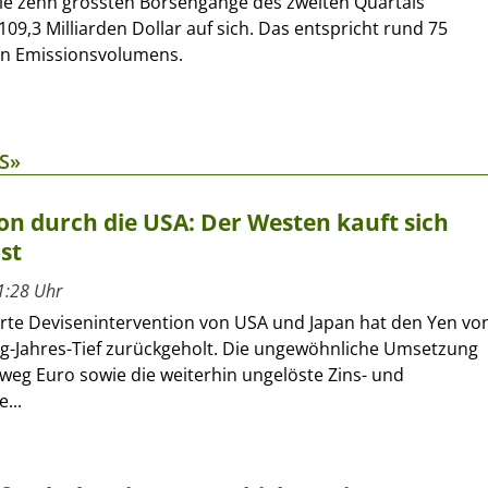
ie zehn grössten Börsengänge des zweiten Quartals
9,3 Milliarden Dollar auf sich. Das entspricht rund 75
en Emissionsvolumens.
S»
on durch die USA: Der Westen kauft sich
st
1:28 Uhr
erte Devisenintervention von USA und Japan hat den Yen vo
ig-Jahres-Tief zurückgeholt. Die ungewöhnliche Umsetzung
eg Euro sowie die weiterhin ungelöste Zins- und
...