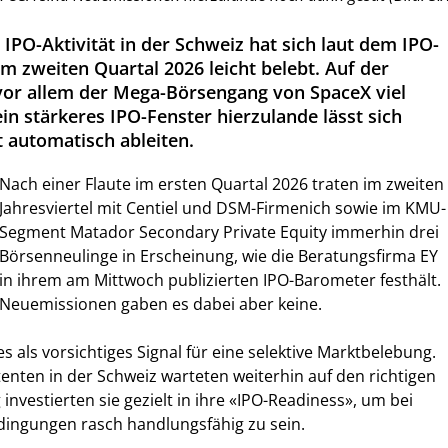
IPO-Aktivität in der Schweiz hat sich laut dem IPO-
m zweiten Quartal 2026 leicht belebt. Auf der
vor allem der Mega-Börsengang von SpaceX viel
in stärkeres IPO-Fenster hierzulande lässt sich
t automatisch ableiten.
Nach einer Flaute im ersten Quartal 2026 traten im zweiten
Jahresviertel mit Centiel und DSM-Firmenich sowie im KMU-
Segment Matador Secondary Private Equity immerhin drei
Börsenneulinge in Erscheinung, wie die Beratungsfirma EY
in ihrem am Mittwoch publizierten IPO-Barometer festhält.
Neuemissionen gaben es dabei aber keine.
 als vorsichtiges Signal für eine selektive Marktbelebung.
tenten in der Schweiz warteten weiterhin auf den richtigen
g investierten sie gezielt in ihre «IPO-Readiness», um bei
ingungen rasch handlungsfähig zu sein.