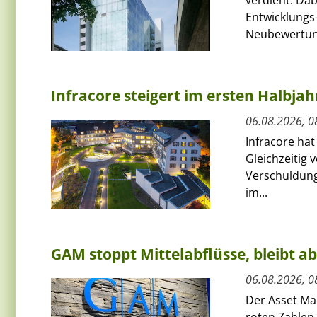
verdient. Da
Entwicklungs-
Neubewertun
Infracore steigert im ersten Halbja
06.08.2026, 0
Infracore hat
Gleichzeitig 
Verschuldung
im...
GAM stoppt Mittelabflüsse, bleibt a
06.08.2026, 0
Der Asset Ma
roten Zahlen.