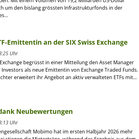
en. Mit einem Volumen von 19,2 Milliarden US-Dollar
ch um den bislang grössten Infrastrukturfonds in der
s...
ETF-Emittentin an der SIX Swiss Exchange
8:25 Uhr
 Exchange begrüsst in einer Mitteilung den Asset Manager
l Investors als neue Emittentin von Exchange Traded Funds.
ochter erweitert ihr Angebot an aktiv verwalteten ETFs mit...
 dank Neubewertungen
8:13 Uhr
engesellschaft Mobimo hat im ersten Halbjahr 2026 mehr