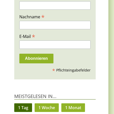
*
Nachname
*
E-Mail
*
Pflichteingabefelder
MEISTGELESEN IN...
1 Tag
1 Woche
1 Monat