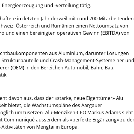
 Energieerzeugung und -verteilung tätig.
haftete im letzten Jahr derweil mit rund 700 Mitarbeitenden
Schweiz, Österreich und Rumänien einen Nettoumsatz von
ro und einen bereinigten operativen Gewinn (EBITDA) von
Leichtbaukomponenten aus Aluminium, darunter Lösungen
e, Strukturbauteile und Crash-Management-Systeme her un
eferer (OEM) in den Bereichen Automobil, Bahn, Bau,
tik.
ht davon aus, dass der «starke, neue Eigentümer» Alu
keit bietet, die Wachstumspläne des Aargauer
glich umzusetzen. Alu-Menziken-CEO Markus Adams sieht
ut Communiqué ausserdem als «perfekte Ergänzung» zu de
Aktivitäten von Mengtai in Europa.