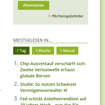
*
Pflichteingabefelder
MEISTGELESEN IN...
1 Tag
1 Woche
1 Monat
Chip-Ausverkauf verschärft sich:
Zweite Verlustwelle erfasst
globale Börsen
Studie: So nutzen Schweizer
Vermögensverwalter KI
Fed schickt Anleihenrenditen auf
19-Jahres-Hoch – was das für