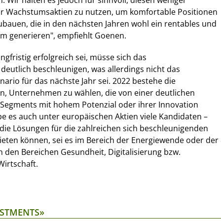
. Wir halten es jedoch für sinnvoll, diesen weniger
ür Wachstumsaktien zu nutzen, um komfortable Positionen
bauen, die in den nächsten Jahren wohl ein rentables und
um generieren", empfiehlt Goenen.
angfristig erfolgreich sei, müsse sich das
eutlich beschleunigen, was allerdings nicht das
nario für das nächste Jahr sei. 2022 bestehe die
n, Unternehmen zu wählen, die von einer deutlichen
 Segments mit hohem Potenzial oder ihrer Innovation
be es auch unter europäischen Aktien viele Kandidaten –
die Lösungen für die zahlreichen sich beschleunigenden
eten können, sei es im Bereich der Energiewende oder der
 den Bereichen Gesundheit, Digitalisierung bzw.
irtschaft.
ESTMENTS»