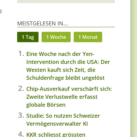
h
l
MEISTGELESEN IN...
1 Tag
1 Woche
1 Monat
Eine Woche nach der Yen-
Intervention durch die USA: Der
Westen kauft sich Zeit, die
Schuldenfrage bleibt ungelöst
Chip-Ausverkauf verschärft sich:
Zweite Verlustwelle erfasst
globale Börsen
Studie: So nutzen Schweizer
Vermögensverwalter KI
KKR schliesst grössten