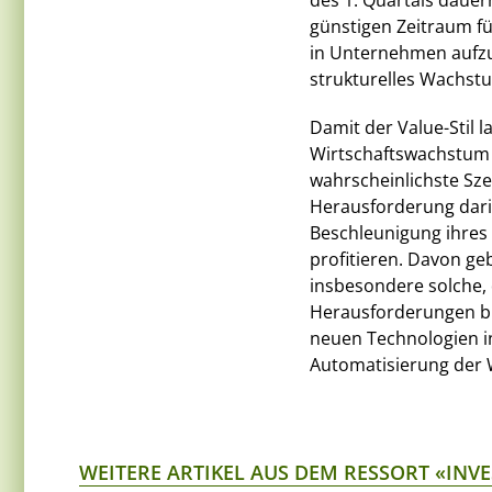
des 1. Quartals dauern
günstigen Zeitraum f
in Unternehmen aufzu
strukturelles Wachst
Damit der Value-Stil l
Wirtschaftswachstum d
wahrscheinlichste Sze
Herausforderung dari
Beschleunigung ihres
profitieren. Davon ge
insbesondere solche, 
Herausforderungen bi
neuen Technologien in
Automatisierung der W
WEITERE ARTIKEL AUS DEM RESSORT «INV