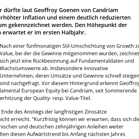
 dürfte laut Geoffroy Goenen von Candriam
rhöhter Inflation und einem deutlich reduzierten
um gekennzeichnet werden. Den Höhepunkt der
n erwartet er im ersten Halbjahr.
Nach einer fünfmonatigen Stil-Umschichtung von Growth z
Value, bei der die Gewinne mitgenommen wurden, zeichne
sich jetzt eine Rückbesinnung auf Fundamentaldaten und
Wachstumswerte ab. Insbesondere innovative
Unternehmen, deren Umsätze und Gewinne schnell steigen
sind nachgefragt. Vor diesem Hintergrund erkennt Geoffro
damental European Equity bei Candriam, seit Sommerende
rhitzung der Quality- resp. Value-Titel.
 Ende des Anstiegs der langfristigen Zinssätze
cht erreicht. "Kurzfristig können wir erwarten, dass sich di
nischen und deutschen zehnjährigen Anleihen weiter
llten diesen Aufwärtstrend bis Anfang nächsten Jahres