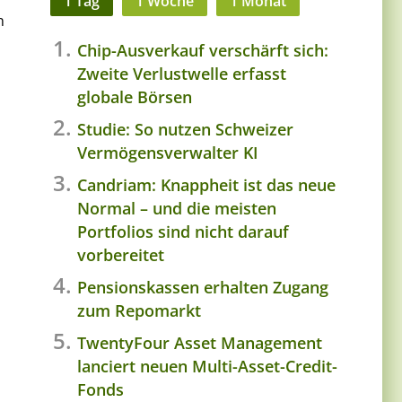
1 Tag
1 Woche
1 Monat
n
Chip-Ausverkauf verschärft sich:
Zweite Verlustwelle erfasst
globale Börsen
Studie: So nutzen Schweizer
Vermögensverwalter KI
Candriam: Knappheit ist das neue
Normal – und die meisten
Portfolios sind nicht darauf
vorbereitet
Pensionskassen erhalten Zugang
zum Repomarkt
TwentyFour Asset Management
lanciert neuen Multi-Asset-Credit-
Fonds