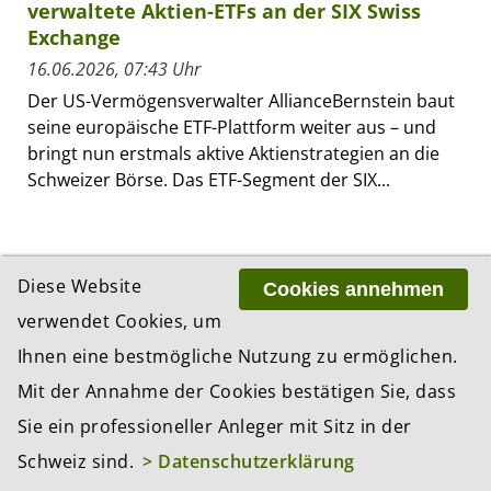
verwaltete Aktien-ETFs an der SIX Swiss
Exchange
16.06.2026, 07:43 Uhr
Der US-Vermögensverwalter AllianceBernstein baut
seine europäische ETF-Plattform weiter aus – und
bringt nun erstmals aktive Aktienstrategien an die
Schweizer Börse. Das ETF-Segment der SIX...
ZUR THEMEN-ÜBERSICHT «NEUE PRODUKTE»
Diese Website
Cookies annehmen
verwendet Cookies, um
Ihnen eine bestmögliche Nutzung zu ermöglichen.
JETZT KOSTENLOSEN NEWSLETTER
ABONNIEREN
Mit der Annahme der Cookies bestätigen Sie, dass
Sie ein professioneller Anleger mit Sitz in der
Abonnieren Sie jetzt unseren kostenlosen
Newsletter und Sie erhalten zweimal pro
Schweiz sind.
> Datenschutzerklärung
Woche die neusten Anlagetrends per Email.