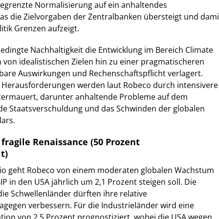
begrenzte Normalisierung auf ein anhaltendes
 das die Zielvorgaben der Zentralbanken übersteigt und dami
litik Grenzen aufzeigt.
bedingte Nachhaltigkeit die Entwicklung im Bereich Climate
h von idealistischen Zielen hin zu einer pragmatischeren
bare Auswirkungen und Rechenschaftspflicht verlagert.
n Herausforderungen werden laut Robeco durch intensivere
untermauert, darunter anhaltende Probleme auf dem
nde Staatsverschuldung und das Schwinden der globalen
ars.
 fragile Renaissance (50 Prozent
t)
rio geht Robeco von einem moderaten globalen Wachstum
IP in den USA jährlich um 2,1 Prozent steigen soll. Die
ie Schwellenländer dürften ihre relative
gegen verbessern. Für die Industrieländer wird eine
lation von 2,5 Prozent prognostiziert, wobei die USA wegen