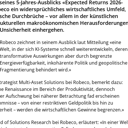
 seines 5-Jahres-Ausblicks «Expected Returns 2026-
eco ein widersprüchliches wirtschaftliches Umfeld,
sche Durchbrüche – vor allem in der künstlichen
strukturellen makroökonomischen Herausforderunge
 Unsicherheit einhergehen.
Robeco zeichnet in seinem Ausblick laut Mitteilung «eine
Welt, in der sich KI-Systeme schnell weiterentwickeln, deren
transformative Auswirkungen aber durch begrenzte
Energieverfügbarkeit, inkohärente Politik und geopolitische
Fragmentierung behindert wird.»
trategist Multi-Asset Solutions bei Robeco, bemerkt dazu:
ine Renaissance im Bereich der Produktivität, dennoch
ser Aufschwung bei näherer Betrachtung fad erscheinen
mnisse – von einer restriktiven Geldpolitik bis hin zu
erheit – werden die wirtschaftlichen Gewinne begrenzen.»
d of Solutions Research bei Robeco, erläutert: «In einer Wel