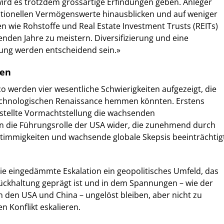
ird es trotzdem grossartige Erfindungen geben. Anleger
itionellen Vermögenswerte hinausblicken und auf weniger
n wie Rohstoffe und Real Estate Investment Trusts (REITs)
den Jahre zu meistern. Diversifizierung und eine
rung werden entscheidend sein.»
ten
o werden vier wesentliche Schwierigkeiten aufgezeigt, die
echnologischen Renaissance hemmen könnten. Erstens
gestellte Vormachtstellung die wachsenden
 die Führungsrolle der USA wider, die zunehmend durch
stimmigkeiten und wachsende globale Skepsis beeinträchtig
ie eingedämmte Eskalation ein geopolitisches Umfeld, das
ückhaltung geprägt ist und in dem Spannungen – wie der
 den USA und China – ungelöst bleiben, aber nicht zu
 Konflikt eskalieren.