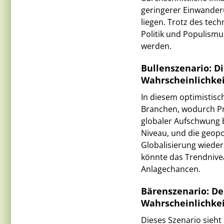
geringerer Einwanderu
liegen. Trotz des tec
Politik und Populism
werden.
Bullenszenario: D
Wahrscheinlichkei
In diesem optimistisch
Branchen, wodurch Pro
globaler Aufschwung b
Niveau, und die geop
Globalisierung wiede
könnte das Trendnivea
Anlagechancen.
Bärenszenario: De
Wahrscheinlichkei
Dieses Szenario sieh