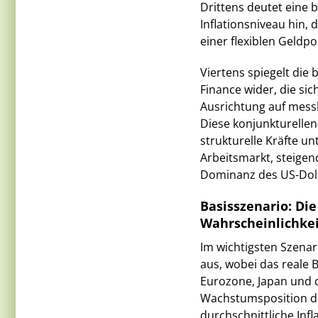
Drittens deutet eine 
Inflationsniveau hin,
einer flexiblen Geldpo
Viertens spiegelt die 
Finance wider, die sic
Ausrichtung auf mess
Diese konjunkturelle
strukturelle Kräfte 
Arbeitsmarkt, steige
Dominanz des US-Doll
Basisszenario: Die
Wahrscheinlichkei
Im wichtigsten Szena
aus, wobei das reale B
Eurozone, Japan und d
Wachstumsposition da
durchschnittliche Inf