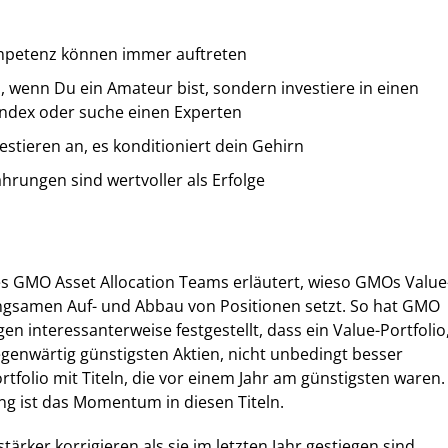
mpetenz können immer auftreten
n, wenn Du ein Amateur bist, sondern investiere in einen
Index oder suche einen Experten
estieren an, es konditioniert dein Gehirn
hrungen sind wertvoller als Erfolge
s GMO Asset Allocation Teams erläutert, wieso GMOs Value
angsamen Auf- und Abbau von Positionen setzt. So hat GMO
n interessanterweise festgestellt, dass ein Value-Portfolio
enwärtig günstigsten Aktien, nicht unbedingt besser
rtfolio mit Titeln, die vor einem Jahr am günstigsten waren.
ng ist das Momentum in diesen Titeln.
stärker korrigieren als sie im letzten Jahr gestiegen sind,