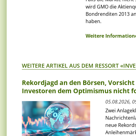
wird GMO die Aktienq
Bondrenditen 2013 ang
haben.
Weitere Informatione
WEITERE ARTIKEL AUS DEM RESSORT «INV
Rekordjagd an den Börsen, Vorsich
Investoren dem Optimismus nicht f
05.08.2026, 0
Zwei Anlagek
Nachrichtenl
neue Rekords
Anleihenmärkt