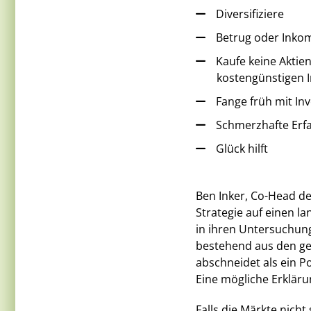
Diversifiziere
Betrug oder Inko
Kaufe keine Aktie
kostengünstigen 
Fange früh mit Inv
Schmerzhafte Erfa
Glück hilft
Ben Inker, Co-Head de
Strategie auf einen l
in ihren Untersuchunge
bestehend aus den geg
abschneidet als ein Po
Eine mögliche Erkläru
Falls die Märkte nicht 