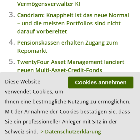
Vermögensverwalter KI
Candriam: Knappheit ist das neue Normal
– und die meisten Portfolios sind nicht
darauf vorbereitet
Pensionskassen erhalten Zugang zum
Repomarkt
TwentyFour Asset Management lanciert
neuen Multi-Asset-Credit-Fonds
Diese Website
Cookies annehmen
verwendet Cookies, um
Ihnen eine bestmögliche Nutzung zu ermöglichen.
EVENTS
Mit der Annahme der Cookies bestätigen Sie, dass
01.09.2026
Sie ein professioneller Anleger mit Sitz in der
BEKB-Stiftungsdialog Herbst
Zeit:
10:30 Uhr
Schweiz sind.
> Datenschutzerklärung
Ort:
Bern