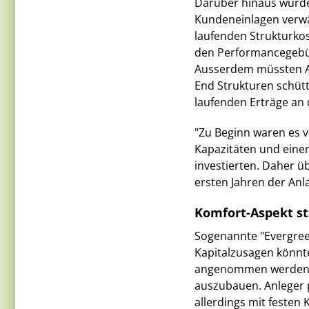
Darüber hinaus würde
Kundeneinlagen verwäs
laufenden Strukturkos
den Performancegebühr
Ausserdem müssten Anl
End Strukturen schüt
laufenden Erträge an 
"Zu Beginn waren es 
Kapazitäten und einem
investierten. Daher ü
ersten Jahren der Anl
Komfort-Aspekt st
Sogenannte "Evergreen
Kapitalzusagen könnt
angenommen werden. D
auszubauen. Anleger p
allerdings mit festen 