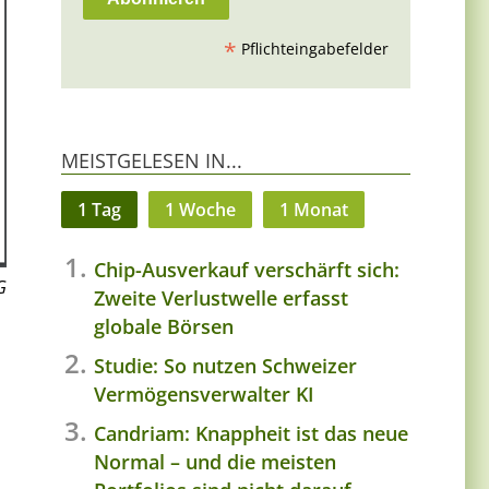
*
Pflichteingabefelder
MEISTGELESEN IN...
1 Tag
1 Woche
1 Monat
Chip-Ausverkauf verschärft sich:
G
Zweite Verlustwelle erfasst
globale Börsen
Studie: So nutzen Schweizer
Vermögensverwalter KI
Candriam: Knappheit ist das neue
Normal – und die meisten