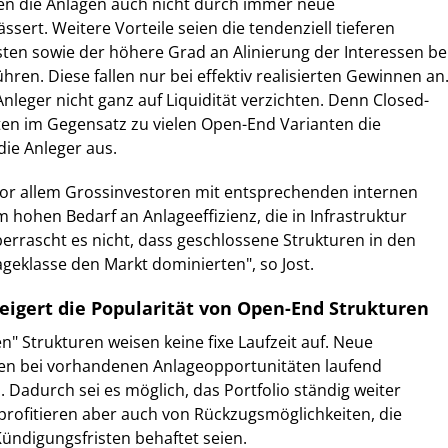
n die Anlagen auch nicht durch immer neue
sert. Weitere Vorteile seien die tendenziell tieferen
ten sowie der höhere Grad an Alinierung der Interessen be
en. Diese fallen nur bei effektiv realisierten Gewinnen an
eger nicht ganz auf Liquidität verzichten. Denn Closed-
ten im Gegensatz zu vielen Open-End Varianten die
die Anleger aus.
vor allem Grossinvestoren mit entsprechenden internen
 hohen Bedarf an Anlageeffizienz, die in Infrastruktur
berrascht es nicht, dass geschlossene Strukturen in den
ageklasse den Markt dominierten", so Jost.
eigert die Popularität von Open-End Strukturen
" Strukturen weisen keine fixe Laufzeit auf. Neue
en bei vorhandenen Anlageopportunitäten laufend
adurch sei es möglich, das Portfolio ständig weiter
rofitieren aber auch von Rückzugsmöglichkeiten, die
Kündigungsfristen behaftet seien.