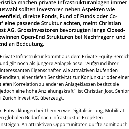
eristika machen private Infrastrukturanlagen immer
 Auswahl sollten Investoren neben Aspekten wie
eenfield, direkte Fonds, Fund of Funds oder Co-
f eine passende Struktur achten, meint Christian
vest AG. Grossinvestoren bevorzugten lange Closed-
gewinnen Open-End Strukturen bei Nachfragern und
nd an Bedeutung.
Private Infrastruktur kommt aus dem Private-Equity-Bereic
und gilt noch als jüngere Anlageklasse. "Aufgrund ihrer
interessanten Eigenschaften wie attraktiven laufenden
Renditen, einer tiefen Sensitivität zur Konjunktur oder eine
tiefen Korrelation zu anderen Anlageklassen besitzt sie
jedoch eine hohe Anziehungskraft", ist Christian Jost, Senio
i Zurich Invest AG, überzeugt.
n Entwicklungen bei Themen wie Digitalisierung, Mobilität
n globalen Bedarf nach Infrastruktur-Projekten
 ansteigen. An attraktiven Opportunitäten dürfte somit auch