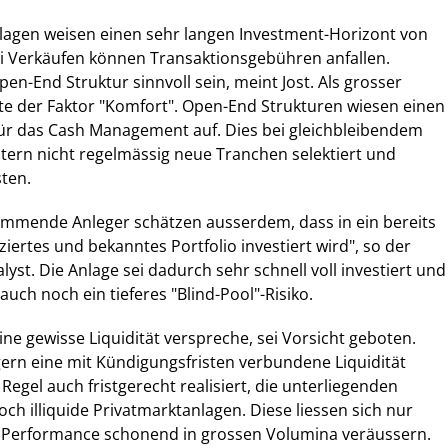
nlagen weisen einen sehr langen Investment-Horizont von
ei Verkäufen können Transaktionsgebühren anfallen.
en-End Struktur sinnvoll sein, meint Jost. Als grosser
elte der Faktor "Komfort". Open-End Strukturen wiesen einen
ür das Cash Management auf. Dies bei gleichbleibendem
intern nicht regelmässig neue Tranchen selektiert und
ten.
ommende Anleger schätzen ausserdem, dass in ein bereits
ziertes und bekanntes Portfolio investiert wird", so der
yst. Die Anlage sei dadurch sehr schnell voll investiert und
uch noch ein tieferes "Blind-Pool"-Risiko.
ine gewisse Liquidität verspreche, sei Vorsicht geboten.
ern eine mit Kündigungsfristen verbundene Liquidität
egel auch fristgerecht realisiert, die unterliegenden
ch illiquide Privatmarktanlagen. Diese liessen sich nur
e Performance schonend in grossen Volumina veräussern.